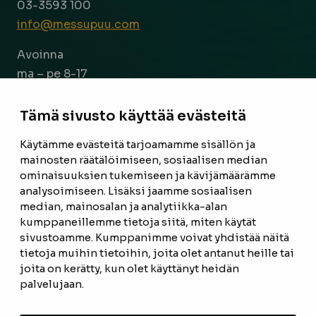
03-3593 100
info@messupuu.com
Avoinna
ma – pe 8-17
la 9-14
Tämä sivusto käyttää evästeitä
Facebook
Instagram
Käytämme evästeitä tarjoamamme sisällön ja
mainosten räätälöimiseen, sosiaalisen median
ominaisuuksien tukemiseen ja kävijämäärämme
ETUSIVU
analysoimiseen. Lisäksi jaamme sosiaalisen
median, mainosalan ja analytiikka-alan
TUOTTEET
kumppaneillemme tietoja siitä, miten käytät
REFERENSSIT
sivustoamme. Kumppanimme voivat yhdistää näitä
tietoja muihin tietoihin, joita olet antanut heille tai
OTA YHTEYTTÄ
joita on kerätty, kun olet käyttänyt heidän
palvelujaan.
TIETOSUOJASELOSTE