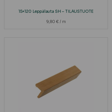
15×120 Leppälauta SH – TILAUSTUOTE
9,80
€
/ m