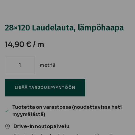
28×120 Laudelauta, lämpöhaapa
14,90
€
/ m
metriä
28x120
Laudelauta,
lämpöhaapa
LISÄÄ TARJOUSPYYNTÖÖN
määrä
Tuotetta on varastossa (noudettavissa heti
myymälästä)
Drive-in noutopalvelu