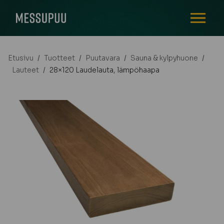
AVAA VALI
Etusivu
/
Tuotteet
/
Puutavara
/
Sauna & kylpyhuone
/
Lauteet
/
28×120 Laudelauta, lämpöhaapa