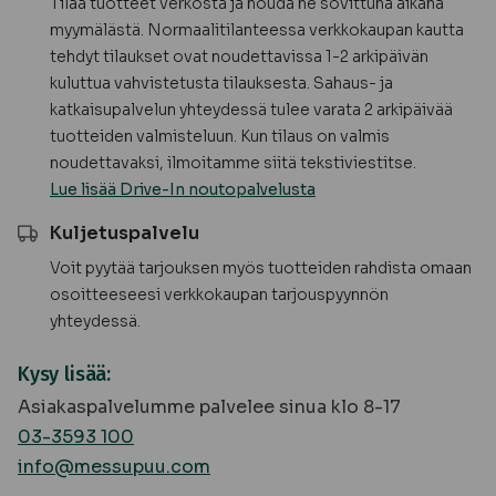
Tilaa tuotteet verkosta ja nouda ne sovittuna aikana
myymälästä. Normaalitilanteessa verkkokaupan kautta
tehdyt tilaukset ovat noudettavissa 1-2 arkipäivän
kuluttua vahvistetusta tilauksesta. Sahaus- ja
katkaisupalvelun yhteydessä tulee varata 2 arkipäivää
tuotteiden valmisteluun. Kun tilaus on valmis
noudettavaksi, ilmoitamme siitä tekstiviestitse.
Lue lisää Drive-In noutopalvelusta
Kuljetuspalvelu
Voit pyytää tarjouksen myös tuotteiden rahdista omaan
osoitteeseesi verkkokaupan tarjouspyynnön
yhteydessä.
Kysy lisää:
Asiakaspalvelumme palvelee sinua klo 8-17
03-3593 100
info@messupuu.com