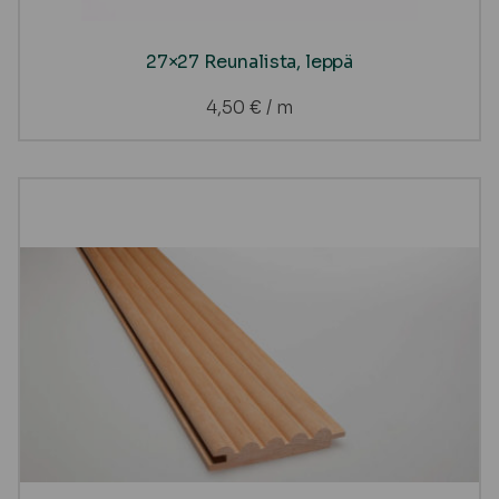
27×27 Reunalista, leppä
4,50
€
/ m