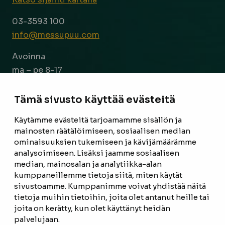
03-3593 100
info@messupuu.com
Avoinna
ma – pe 8-17
la 9-14
Tämä sivusto käyttää evästeitä
Facebook
Instagram
Käytämme evästeitä tarjoamamme sisällön ja
mainosten räätälöimiseen, sosiaalisen median
ominaisuuksien tukemiseen ja kävijämäärämme
ETUSIVU
analysoimiseen. Lisäksi jaamme sosiaalisen
median, mainosalan ja analytiikka-alan
TUOTTEET
kumppaneillemme tietoja siitä, miten käytät
REFERENSSIT
sivustoamme. Kumppanimme voivat yhdistää näitä
tietoja muihin tietoihin, joita olet antanut heille tai
OTA YHTEYTTÄ
joita on kerätty, kun olet käyttänyt heidän
palvelujaan.