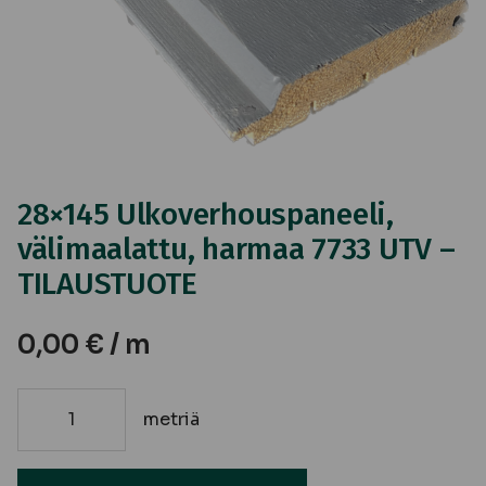
28×145 Ulkoverhouspaneeli,
välimaalattu, harmaa 7733 UTV –
TILAUSTUOTE
0,00
€
/ m
metriä
28x145
Ulkoverhouspaneeli,
välimaalattu,