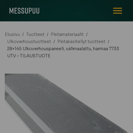
AVAA VALI
Etusivu
/
Tuotteet
/
Pintamateriaalit
/
Ulkoverhoustuotteet
/
Pintakäsitellyt tuotteet
/
28×145 Ulkoverhouspaneeli, välimaalattu, harmaa 7733
UTV – TILAUSTUOTE