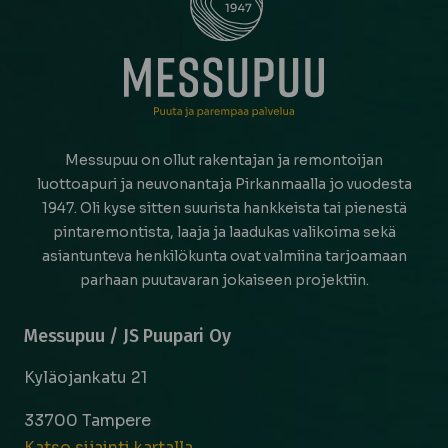
Messupuu on ollut rakentajan ja remontoijan
luottoapuri ja neuvonantaja Pirkanmaalla jo vuodesta
1947. Oli kyse sitten suurista hankkeista tai pienestä
pintaremontista, laaja ja laadukas valikoima sekä
asiantunteva henkilökunta ovat valmiina tarjoamaan
parhaan puutavaran jokaiseen projektiin.
Messupuu / JS Puupari Oy
Kyläojankatu 21
33700 Tampere
Katso sijainti kartalla