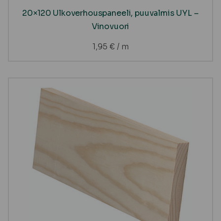
20×120 Ulkoverhouspaneeli, puuvalmis UYL –
Vinovuori
1,95
€
/ m