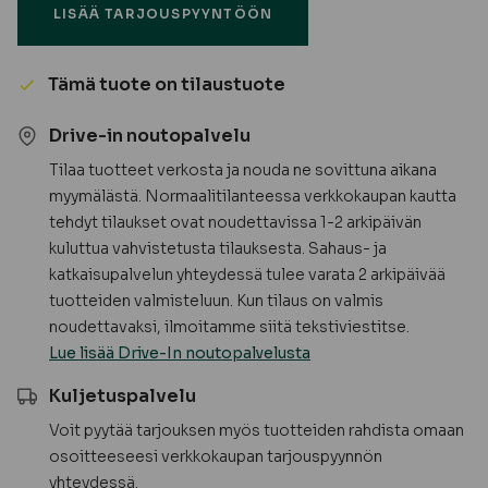
LISÄÄ TARJOUSPYYNTÖÖN
harmaa
7733
UTV
Tämä tuote on tilaustuote
-
TILAUSTUOTE
Drive-in noutopalvelu
määrä
Tilaa tuotteet verkosta ja nouda ne sovittuna aikana
myymälästä. Normaalitilanteessa verkkokaupan kautta
tehdyt tilaukset ovat noudettavissa 1-2 arkipäivän
kuluttua vahvistetusta tilauksesta. Sahaus- ja
katkaisupalvelun yhteydessä tulee varata 2 arkipäivää
tuotteiden valmisteluun. Kun tilaus on valmis
noudettavaksi, ilmoitamme siitä tekstiviestitse.
Lue lisää Drive-In noutopalvelusta
Kuljetuspalvelu
Voit pyytää tarjouksen myös tuotteiden rahdista omaan
osoitteeseesi verkkokaupan tarjouspyynnön
yhteydessä.