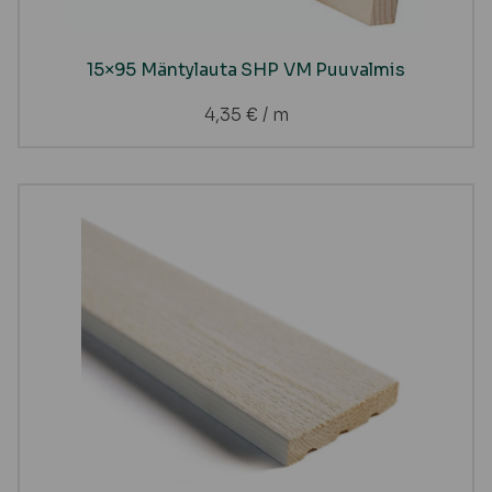
15×95 Mäntylauta SHP VM Puuvalmis
4,35
€
/ m