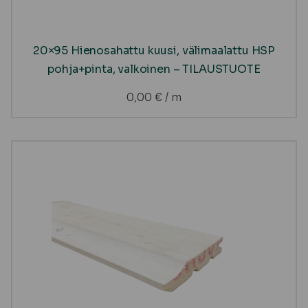
20×95 Hienosahattu kuusi, välimaalattu HSP
pohja+pinta, valkoinen – TILAUSTUOTE
0,00
€
/ m