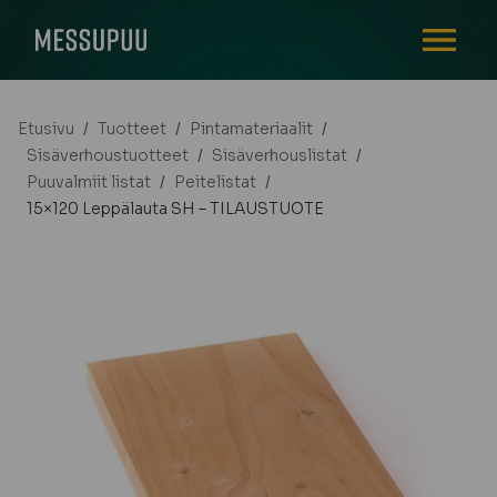
AVAA VALI
Etusivu
/
Tuotteet
/
Pintamateriaalit
/
Sisäverhoustuotteet
/
Sisäverhouslistat
/
Puuvalmiit listat
/
Peitelistat
/
15×120 Leppälauta SH – TILAUSTUOTE