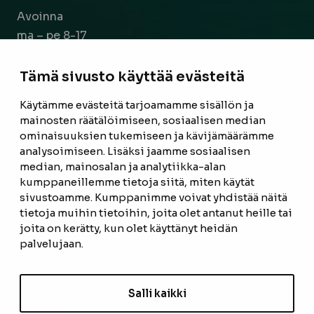
Avoinna
ma – pe 8-17
la 9-14
Tämä sivusto käyttää evästeitä
Facebook
Instagram
Käytämme evästeitä tarjoamamme sisällön ja
mainosten räätälöimiseen, sosiaalisen median
ominaisuuksien tukemiseen ja kävijämäärämme
ETUSIVU
analysoimiseen. Lisäksi jaamme sosiaalisen
median, mainosalan ja analytiikka-alan
TUOTTEET
kumppaneillemme tietoja siitä, miten käytät
REFERENSSIT
sivustoamme. Kumppanimme voivat yhdistää näitä
tietoja muihin tietoihin, joita olet antanut heille tai
OTA YHTEYTTÄ
joita on kerätty, kun olet käyttänyt heidän
palvelujaan.
TIETOSUOJASELOSTE
TILAUS- JA TOIMITUSEHDOT
Salli kaikki
EVÄSTEASETUKSET