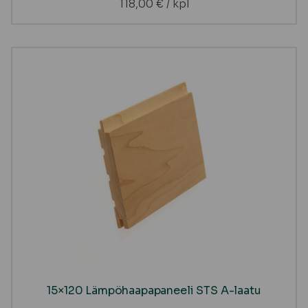
118,00
€
/ kpl
15×120 Lämpöhaapapaneeli STS A-laatu