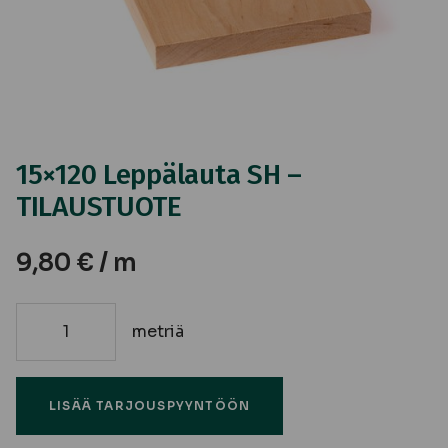
15×120 Leppälauta SH –
TILAUSTUOTE
9,80
€
/ m
metriä
15x120
Leppälauta
SH
LISÄÄ TARJOUSPYYNTÖÖN
-
TILAUSTUOTE