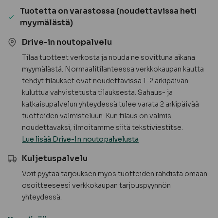
määrä
Tuotetta on varastossa (noudettavissa heti
myymälästä)
Drive-in noutopalvelu
Tilaa tuotteet verkosta ja nouda ne sovittuna aikana
myymälästä. Normaalitilanteessa verkkokaupan kautta
tehdyt tilaukset ovat noudettavissa 1-2 arkipäivän
kuluttua vahvistetusta tilauksesta. Sahaus- ja
katkaisupalvelun yhteydessä tulee varata 2 arkipäivää
tuotteiden valmisteluun. Kun tilaus on valmis
noudettavaksi, ilmoitamme siitä tekstiviestitse.
Lue lisää Drive-In noutopalvelusta
Kuljetuspalvelu
Voit pyytää tarjouksen myös tuotteiden rahdista omaan
osoitteeseesi verkkokaupan tarjouspyynnön
yhteydessä.