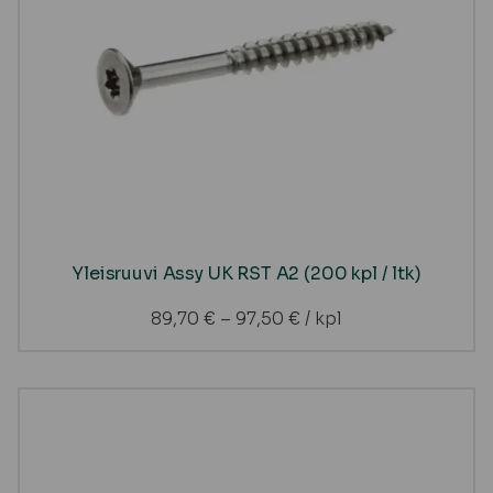
Yleisruuvi Assy UK RST A2 (200 kpl / ltk)
89,70
€
–
97,50
€
/ kpl