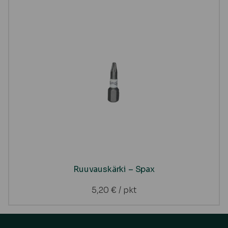
Ruuvauskärki – Spax
5,20
€
/ pkt