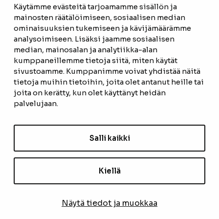
Käytämme evästeitä tarjoamamme sisällön ja
mainosten räätälöimiseen, sosiaalisen median
ominaisuuksien tukemiseen ja kävijämäärämme
ETUSIVU
analysoimiseen. Lisäksi jaamme sosiaalisen
median, mainosalan ja analytiikka-alan
TUOTTEET
kumppaneillemme tietoja siitä, miten käytät
REFERENSSIT
sivustoamme. Kumppanimme voivat yhdistää näitä
tietoja muihin tietoihin, joita olet antanut heille tai
OTA YHTEYTTÄ
joita on kerätty, kun olet käyttänyt heidän
palvelujaan.
TIETOSUOJASELOSTE
TILAUS- JA TOIMITUSEHDOT
Salli kaikki
EVÄSTEASETUKSET
Kiellä
TILAA UUTISKIRJE
Näytä tiedot ja muokkaa