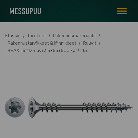
AVAA VALI
Etusivu
/
Tuotteet
/
Rakennusmateriaalit
/
Rakennustarvikkeet & kiinnikkeet
/
Ruuvit
/
SPAX Lattiaruuvi 3.5×55 (500 kpl / ltk)