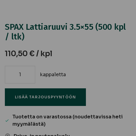
SPAX Lattiaruuvi 3.5×55 (500 kpl
/ ltk)
110,50
€
/ kpl
kappaletta
SPAX
Lattiaruuvi
3.5x55
LISÄÄ TARJOUSPYYNTÖÖN
(500
kpl
/
Tuotetta on varastossa (noudettavissa heti
ltk)
myymälästä)
määrä