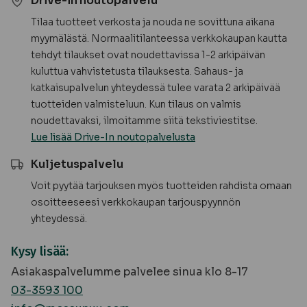
Drive-in noutopalvelu
Tilaa tuotteet verkosta ja nouda ne sovittuna aikana
myymälästä. Normaalitilanteessa verkkokaupan kautta
tehdyt tilaukset ovat noudettavissa 1-2 arkipäivän
kuluttua vahvistetusta tilauksesta. Sahaus- ja
katkaisupalvelun yhteydessä tulee varata 2 arkipäivää
tuotteiden valmisteluun. Kun tilaus on valmis
noudettavaksi, ilmoitamme siitä tekstiviestitse.
Lue lisää Drive-In noutopalvelusta
Kuljetuspalvelu
Voit pyytää tarjouksen myös tuotteiden rahdista omaan
osoitteeseesi verkkokaupan tarjouspyynnön
yhteydessä.
Kysy lisää:
Asiakaspalvelumme palvelee sinua klo 8-17
03-3593 100