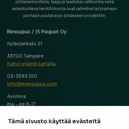
pintaremontista, laaja ja laadukas valikoima sekä
asiantunteva henkilökunta ovat valmiina tarjoamaan
parhaan puutavaran jokaiseen projektiin.
Messupuu / JS Puupari Oy
Kyläojankatu 21
33700 Tampere
Katso sijainti kartalla
03-3593 100
info@messupuu.com
Avoinna
ma – pe 8-17
la 9-14
Tämä sivusto käyttää evästeitä
Facebook
Instagram