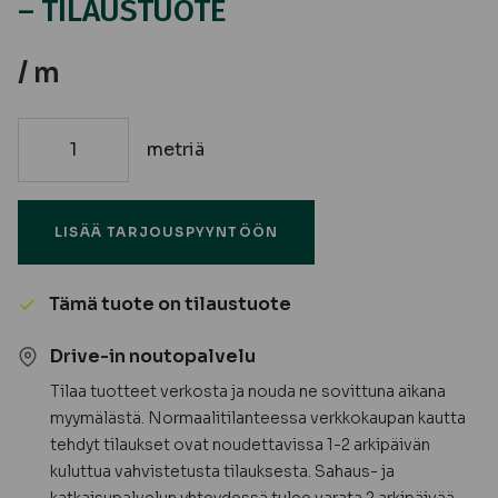
– TILAUSTUOTE
/ m
metriä
42x92
Lämpökäsitelty
mänty
LISÄÄ TARJOUSPYYNTÖÖN
SH
-
TILAUSTUOTE
Tämä tuote on tilaustuote
määrä
Drive-in noutopalvelu
Tilaa tuotteet verkosta ja nouda ne sovittuna aikana
myymälästä. Normaalitilanteessa verkkokaupan kautta
tehdyt tilaukset ovat noudettavissa 1-2 arkipäivän
kuluttua vahvistetusta tilauksesta. Sahaus- ja