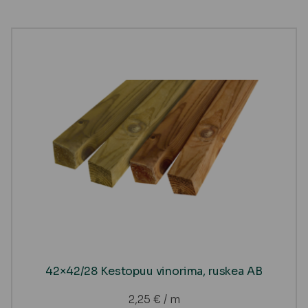
42×42/28 Kestopuu vinorima, ruskea AB
2,25
€
/ m