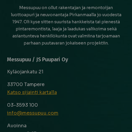
Messupuu on ollut rakentajan ja remontoijan
luottoapuri ja neuvonantaja Pirkanmaalla jo vuodesta
1947. Oli kyse sitten suurista hankkeista tai pienestä
pintaremontista, laaja ja laadukas valikoima sekä
asiantunteva henkilökunta ovat valmiina tarjoamaan
parhaan puutavaran jokaiseen projektiin.
Messupuu / JS Puupari Oy
Kyläojankatu 21
33700 Tampere
Katso sijainti kartalla
03-3593 100
info@messupuu.com
Avoinna