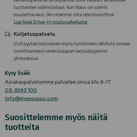
katkaisupalvelun yhteydessä tulee varata 2 arkipäivää
tuotteiden valmisteluun. Kun tilaus on valmis
noudettavaksi, ilmoitamme siitä tekstiviestitse.
Lue lisää Drive-In noutopalvelusta
Kuljetuspalvelu
Voit pyytää tarjouksen myös tuotteiden rahdista omaan
osoitteeseesi verkkokaupan tarjouspyynnön
yhteydessä.
Kysy lisää:
Asiakaspalvelumme palvelee sinua klo 8-17
03-3593 100
info@messupuu.com
Suosittelemme myös näitä
tuotteita