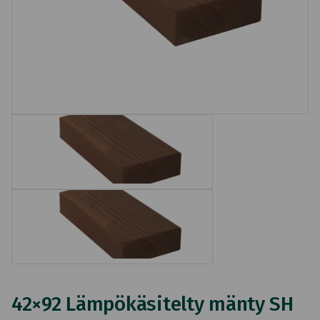
42×92 Lämpökäsitelty mänty SH