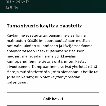
ma – pe 8-17
la 9-14
Facebook
Instagram
Tämä sivusto käyttää evästeitä
Käytämme evästeitä tarjoamamme sisällön ja
ETUSIVU
mainosten räätälöimiseen, sosiaalisen median
ominaisuuksien tukemiseen ja kävijämäärämme
TUOTTEET
analysoimiseen. Lisäksi jaamme sosiaalisen
REFERENSSIT
median, mainosalan ja analytiikka-alan
kumppaneillemme tietoja siitä, miten käytät
OTA YHTEYTTÄ
sivustoamme. Kumppanimme voivat yhdistää näitä
tietoja muihin tietoihin, joita olet antanut heille tai
TIETOSUOJASELOSTE
joita on kerätty, kun olet käyttänyt heidän
palvelujaan.
TILAUS- JA TOIMITUSEHDOT
EVÄSTEASETUKSET
Salli kaikki