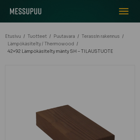
AVAA VALI
Etusivu
/
Tuotteet
/
Puutavara
/
Terassin rakennus
/
Lämpökäsitelty / Thermowood
/
42×92 Lämpökäsitelty mänty SH – TILAUSTUOTE