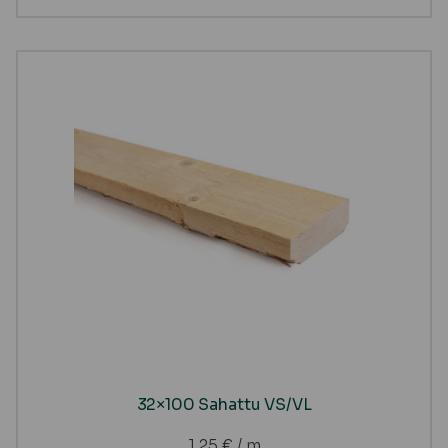
32×100 Sahattu VS/VL
1,25
€
/ m