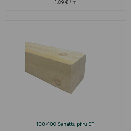
1,09
€
/ m
100×100 Sahattu piiru ST