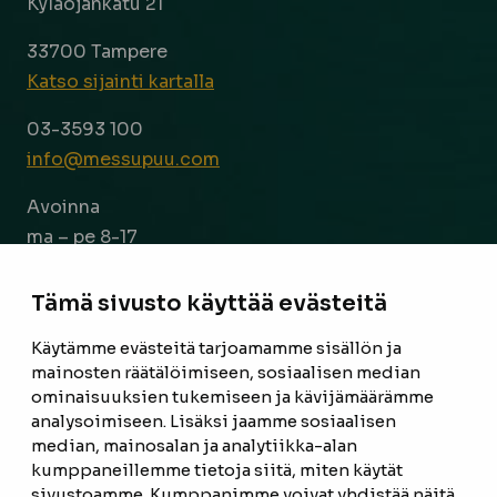
Kyläojankatu 21
33700 Tampere
Katso sijainti kartalla
03-3593 100
info@messupuu.com
Avoinna
ma – pe 8-17
la 9-14
Tämä sivusto käyttää evästeitä
Facebook
Instagram
Käytämme evästeitä tarjoamamme sisällön ja
mainosten räätälöimiseen, sosiaalisen median
ominaisuuksien tukemiseen ja kävijämäärämme
ETUSIVU
analysoimiseen. Lisäksi jaamme sosiaalisen
median, mainosalan ja analytiikka-alan
TUOTTEET
kumppaneillemme tietoja siitä, miten käytät
REFERENSSIT
sivustoamme. Kumppanimme voivat yhdistää näitä