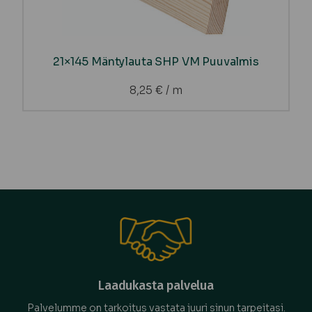
21×145 Mäntylauta SHP VM Puuvalmis
8,25
€
/ m
Laadukasta palvelua
Palvelumme on tarkoitus vastata juuri sinun tarpeitasi.