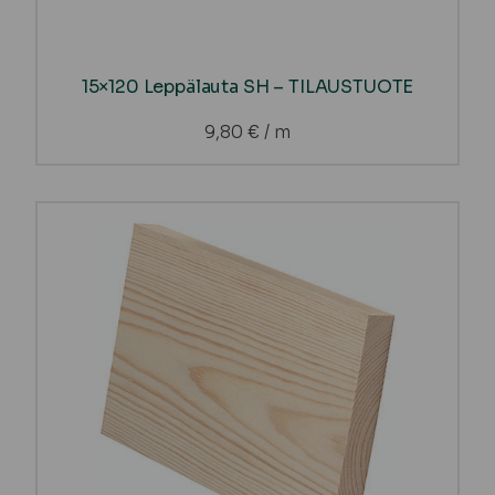
15×120 Leppälauta SH – TILAUSTUOTE
9,80
€
/ m