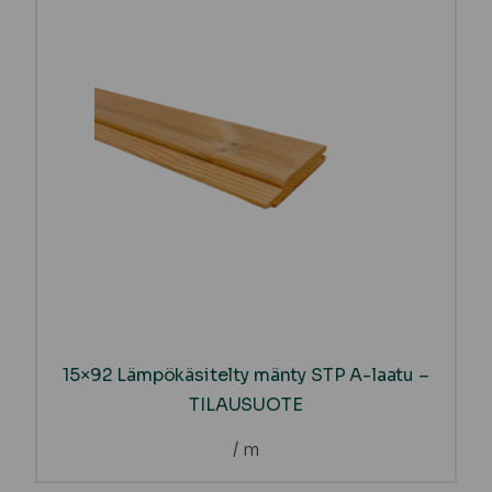
15×92 Lämpökäsitelty mänty STP A-laatu –
TILAUSUOTE
/ m