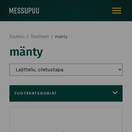
AVAA VALI
Etusivu
/
Tuotteet
/
mänty
mänty
TUOTEKATEGORIAT