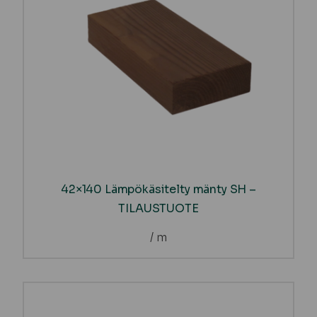
42×140 Lämpökäsitelty mänty SH –
TILAUSTUOTE
/ m