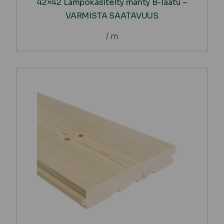
42×42 Lämpökäsitelty mänty B-laatu –
VARMISTA SAATAVUUS
/ m