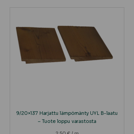
9/20×137 Harjattu lämpömänty UYL B-laatu
– Tuote loppu varastosta
2,50
€
/ m