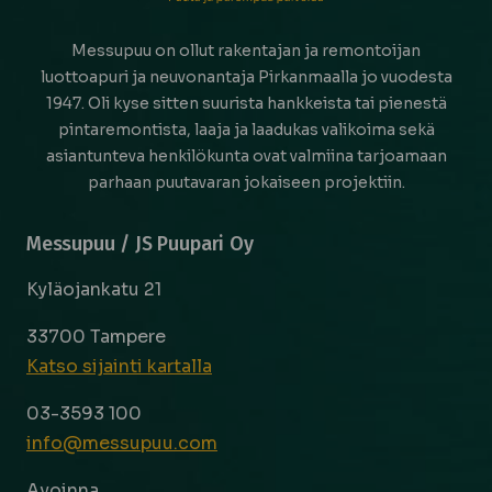
Messupuu on ollut rakentajan ja remontoijan
luottoapuri ja neuvonantaja Pirkanmaalla jo vuodesta
1947. Oli kyse sitten suurista hankkeista tai pienestä
pintaremontista, laaja ja laadukas valikoima sekä
asiantunteva henkilökunta ovat valmiina tarjoamaan
parhaan puutavaran jokaiseen projektiin.
Messupuu / JS Puupari Oy
Kyläojankatu 21
33700 Tampere
Katso sijainti kartalla
03-3593 100
info@messupuu.com
Avoinna