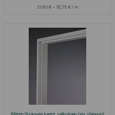
21,60
€
–
32,75
€
/ m
68mm Sisäoven karmi, valkoinen (sis. yläpuun)