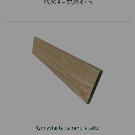
25,20
€
–
37,25
€
/ m
Kynnyslauta, tammi, lakattu