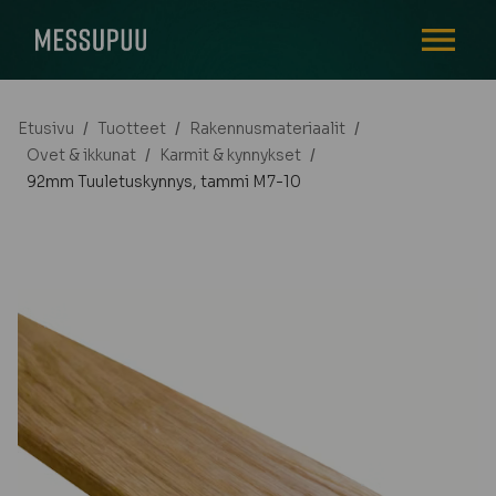
AVAA VALI
Etusivu
/
Tuotteet
/
Rakennusmateriaalit
/
Ovet & ikkunat
/
Karmit & kynnykset
/
92mm Tuuletuskynnys, tammi M7-10