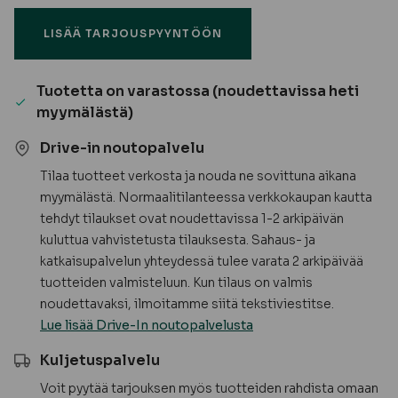
tammi
LISÄÄ TARJOUSPYYNTÖÖN
M7-
10
määrä
Tuotetta on varastossa (noudettavissa heti
myymälästä)
Drive-in noutopalvelu
Tilaa tuotteet verkosta ja nouda ne sovittuna aikana
myymälästä. Normaalitilanteessa verkkokaupan kautta
tehdyt tilaukset ovat noudettavissa 1-2 arkipäivän
kuluttua vahvistetusta tilauksesta. Sahaus- ja
katkaisupalvelun yhteydessä tulee varata 2 arkipäivää
tuotteiden valmisteluun. Kun tilaus on valmis
noudettavaksi, ilmoitamme siitä tekstiviestitse.
Lue lisää Drive-In noutopalvelusta
Kuljetuspalvelu
Voit pyytää tarjouksen myös tuotteiden rahdista omaan