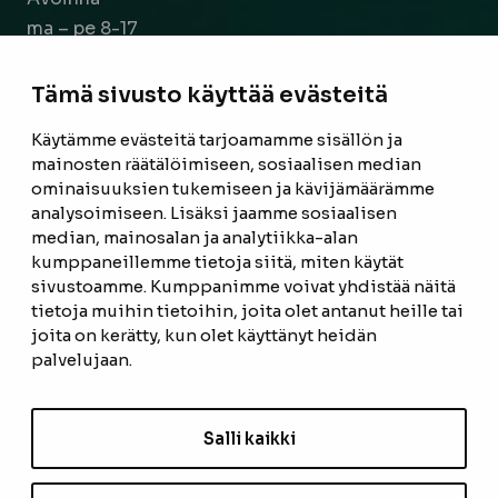
ma – pe 8-17
la 9-14
Tämä sivusto käyttää evästeitä
Facebook
Instagram
Käytämme evästeitä tarjoamamme sisällön ja
mainosten räätälöimiseen, sosiaalisen median
ominaisuuksien tukemiseen ja kävijämäärämme
ETUSIVU
analysoimiseen. Lisäksi jaamme sosiaalisen
median, mainosalan ja analytiikka-alan
TUOTTEET
kumppaneillemme tietoja siitä, miten käytät
REFERENSSIT
sivustoamme. Kumppanimme voivat yhdistää näitä
tietoja muihin tietoihin, joita olet antanut heille tai
OTA YHTEYTTÄ
joita on kerätty, kun olet käyttänyt heidän
palvelujaan.
TIETOSUOJASELOSTE
TILAUS- JA TOIMITUSEHDOT
Salli kaikki
EVÄSTEASETUKSET