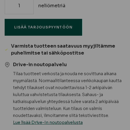
neliömetriä
9
mm
Muottivaneri
LISÄÄ TARJOUSPYYNTÖÖN
I
luokka,
harmaa
Varmista tuotteen saatavuus myyjiltämme
/
puhelimitse tai sähköpostitse
valkoinen,
sileä
Drive-in noutopalvelu
/
Tilaa tuotteet verkosta ja nouda ne sovittuna aikana
sileä
myymälästä. Normaalitilanteessa verkkokaupan kautta
-
tehdyt tilaukset ovat noudettavissa 1-2 arkipäivän
Tilaustuote
kuluttua vahvistetusta tilauksesta. Sahaus- ja
määrä
katkaisupalvelun yhteydessä tulee varata 2 arkipäivää
tuotteiden valmisteluun. Kun tilaus on valmis
noudettavaksi, ilmoitamme siitä tekstiviestitse.
Lue lisää Drive-In noutopalvelusta