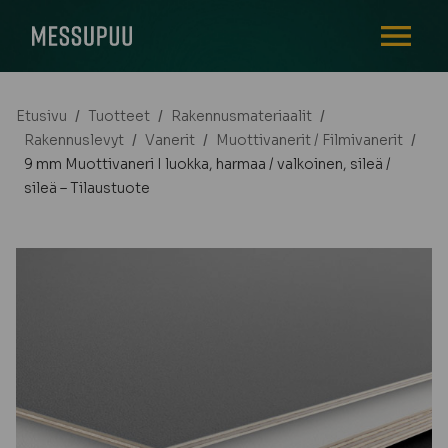
AVAA VALI
Etusivu
/
Tuotteet
/
Rakennusmateriaalit
/
Rakennuslevyt
/
Vanerit
/
Muottivanerit / Filmivanerit
/
9 mm Muottivaneri I luokka, harmaa / valkoinen, sileä /
sileä – Tilaustuote