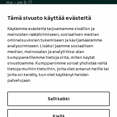
ma – pe 8-17
la 9-14
Tämä sivusto käyttää evästeitä
Facebook
Instagram
Käytämme evästeitä tarjoamamme sisällön ja
mainosten räätälöimiseen, sosiaalisen median
ominaisuuksien tukemiseen ja kävijämäärämme
ETUSIVU
analysoimiseen. Lisäksi jaamme sosiaalisen
median, mainosalan ja analytiikka-alan
TUOTTEET
kumppaneillemme tietoja siitä, miten käytät
REFERENSSIT
sivustoamme. Kumppanimme voivat yhdistää näitä
tietoja muihin tietoihin, joita olet antanut heille tai
OTA YHTEYTTÄ
joita on kerätty, kun olet käyttänyt heidän
palvelujaan.
TIETOSUOJASELOSTE
TILAUS- JA TOIMITUSEHDOT
Salli kaikki
EVÄSTEASETUKSET
Kiellä