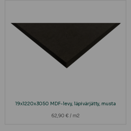
19x1220x3050 MDF-levy, läpivärjätty, musta
62,90
€
/ m2