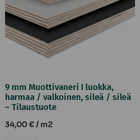
9 mm Muottivaneri I luokka,
harmaa / valkoinen, sileä / sileä
– Tilaustuote
34,00
€
/ m2