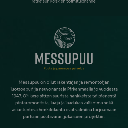
ratkaisun koskien toimituksianne.
Messupuu on ollut rakentajan ja remontoijan
luottoapuri ja neuvonantaja Pirkanmaalla jo vuodesta
1947. Oli kyse sitten suurista hankkeista tai pienestä
pintaremontista, laaja ja laadukas valikoima sekä
asiantunteva henkilökunta ovat valmiina tarjoamaan
parhaan puutavaran jokaiseen projektiin.