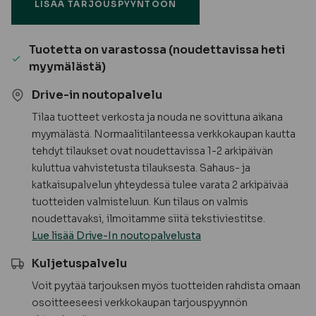
LISÄÄ TARJOUSPYYNTÖÖN
ml
määrä
Tuotetta on varastossa (noudettavissa heti
myymälästä)
Drive-in noutopalvelu
Tilaa tuotteet verkosta ja nouda ne sovittuna aikana
myymälästä. Normaalitilanteessa verkkokaupan kautta
tehdyt tilaukset ovat noudettavissa 1-2 arkipäivän
kuluttua vahvistetusta tilauksesta. Sahaus- ja
katkaisupalvelun yhteydessä tulee varata 2 arkipäivää
tuotteiden valmisteluun. Kun tilaus on valmis
noudettavaksi, ilmoitamme siitä tekstiviestitse.
Lue lisää Drive-In noutopalvelusta
Kuljetuspalvelu
Voit pyytää tarjouksen myös tuotteiden rahdista omaan
osoitteeseesi verkkokaupan tarjouspyynnön