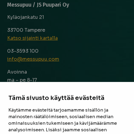
Messupuu / JS Puupari Oy
Kyläojankatu 21
33700 Tampere
Katso sijainti kartalla
03-3593 100
info@messupuu.com
Avoinna
ma – pe 8-17
la 9-14
Tämä sivusto käyttää evästeitä
Facebook
Instagram
Käytämme evästeitä tarjoamamme sisällön ja
mainosten räätälöimiseen, sosiaalisen median
ominaisuuksien tukemiseen ja kävijämäärämme
ETUSIVU
analysoimiseen. Lisäksi jaamme sosiaalisen