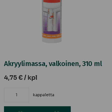
Akryylimassa, valkoinen, 310 ml
4,75
€
/ kpl
kappaletta
Akryylimassa,
valkoinen,
310