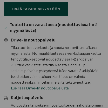
tiivistemassa,
LISÄÄ TARJOUSPYYNTÖÖN
300
ml
/
Tuotetta on varastossa (noudettavissa heti
360
myymälästä)
g
määrä
Drive-in noutopalvelu
Tilaa tuotteet verkosta ja nouda ne sovittuna aikana
myymälästä. Normaalitilanteessa verkkokaupan kautta
tehdyt tilaukset ovat noudettavissa 1-2 arkipäivän
kuluttua vahvistetusta tilauksesta. Sahaus- ja
katkaisupalvelun yhteydessä tulee varata 2 arkipäivää
tuotteiden valmisteluun. Kun tilaus on valmis
noudettavaksi, ilmoitamme siitä tekstiviestitse.
Lue lisää Drive-In noutopalvelusta
Kuljetuspalvelu
Voit pyytää tarjouksen myös tuotteiden rahdista omaan