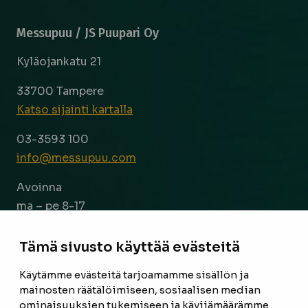
Messupuu / JS Puupari Oy
Kyläojankatu 21
33700 Tampere
Katso sijainti kartalla
03-3593 100
info@messupuu.com
Avoinna
ma – pe 8-17
la 9-14
Tämä sivusto käyttää evästeitä
Facebook
Instagram
Käytämme evästeitä tarjoamamme sisällön ja
mainosten räätälöimiseen, sosiaalisen median
ominaisuuksien tukemiseen ja kävijämäärämme
ETUSIVU