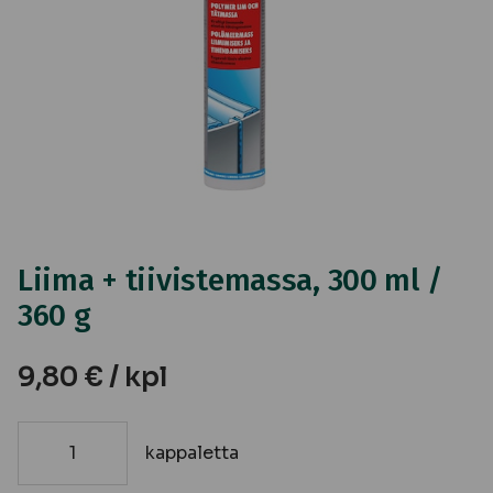
Liima + tiivistemassa, 300 ml /
360 g
9,80
€
/ kpl
kappaletta
Liima
+