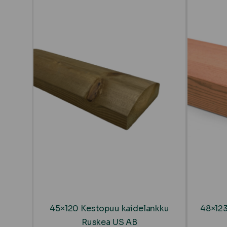
45×120 Kestopuu kaidelankku
48×123
Ruskea US AB