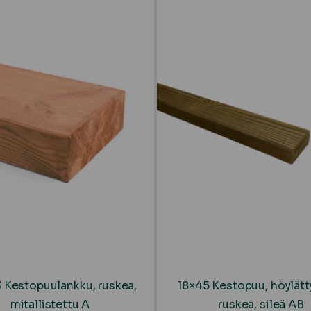
 Kestopuulankku, ruskea,
18×45 Kestopuu, höylätty
mitallistettu A
ruskea, sileä AB