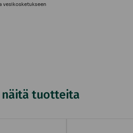
ja vesikosketukseen
äitä tuotteita