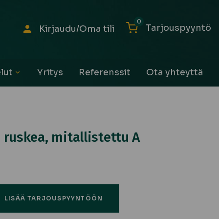
0
Tarjouspyyntö
Kirjaudu/Oma tili
lut
Yritys
Referenssit
Ota yhteyttä
Avaa
alavalikko
ruskea, mitallistettu A
LISÄÄ TARJOUSPYYNTÖÖN