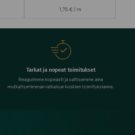
1,75
€
/ m
Tarkat ja nopeat toimitukset
Reagoimme nopeasti ja valitsemme aina
mutkattomimman ratkaisun koskien toimituksianne.