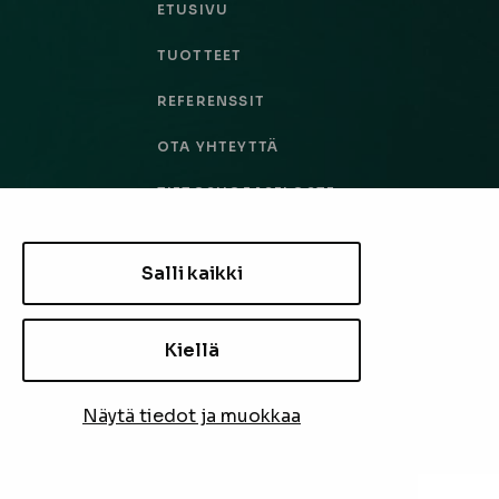
ETUSIVU
TUOTTEET
REFERENSSIT
OTA YHTEYTTÄ
TIETOSUOJASELOSTE
TILAUS- JA TOIMITUSEHDOT
Salli kaikki
EVÄSTEASETUKSET
Kiellä
TILAA UUTISKIRJE
Näytä tiedot ja muokkaa