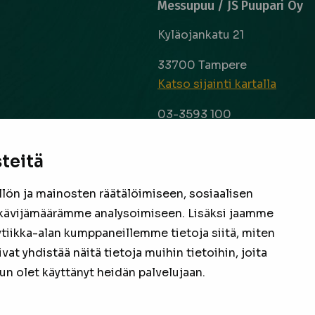
Messupuu / JS Puupari Oy
Kyläojankatu 21
33700 Tampere
Katso sijainti kartalla
03-3593 100
info@messupuu.com
ttoapuri ja
 kyse sitten
teitä
Avoinna
 laaja ja
ma – pe 8-17
nta ovat
ön ja mainosten räätälöimiseen, sosiaalisen
la 9-14
een
kävijämäärämme analysoimiseen. Lisäksi jaamme
ytiikka-alan kumppaneillemme tietoja siitä, miten
Facebook
Instagram
 yhdistää näitä tietoja muihin tietoihin, joita
 kun olet käyttänyt heidän palvelujaan.