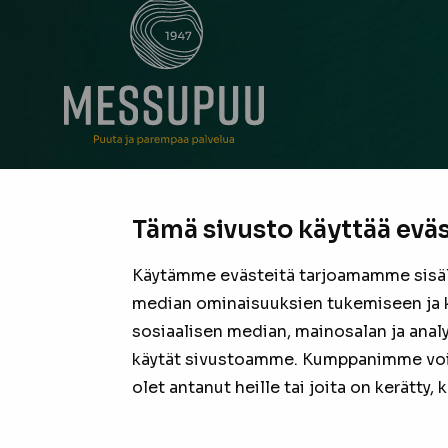
Messupuu on ollut rakentajan ja remontoijan luo
neuvonantaja Pirkanmaalla jo vuodesta 1947. Oli
Tämä sivusto käyttää eväs
suurista hankkeista tai pienestä pintaremontista,
laadukas valikoima sekä asiantunteva henkilöku
Käytämme evästeitä tarjoamamme sisäll
valmiina tarjoamaan parhaan puutavaran jokais
median ominaisuuksien tukemiseen ja 
projektiin.
sosiaalisen median, mainosalan ja anal
käytät sivustoamme. Kumppanimme voivat
olet antanut heille tai joita on kerätty,