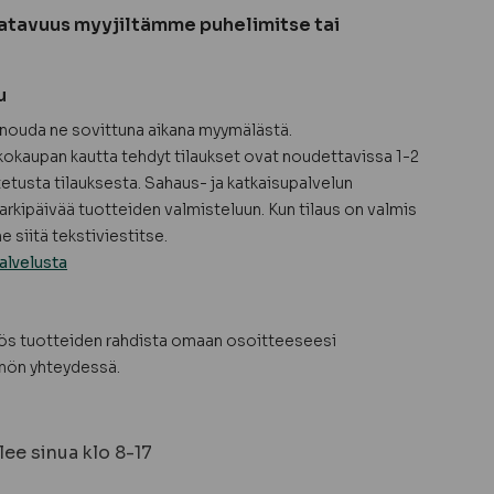
atavuus myyjiltämme puhelimitse tai
u
a nouda ne sovittuna aikana myymälästä.
okaupan kautta tehdyt tilaukset ovat noudettavissa 1-2
tetusta tilauksesta. Sahaus- ja katkaisupalvelun
arkipäivää tuotteiden valmisteluun. Kun tilaus on valmis
 siitä tekstiviestitse.
alvelusta
yös tuotteiden rahdista omaan osoitteeseesi
nön yhteydessä.
ee sinua klo 8-17