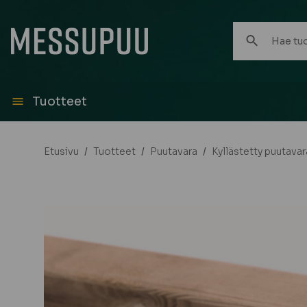
Hae
tuotteita:
Tuotteet
Etusivu
/
Tuotteet
/
Puutavara
/
Kyllästetty puutavar