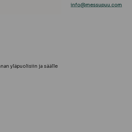
info@messupuu.com
an yläpuolisiin ja säälle