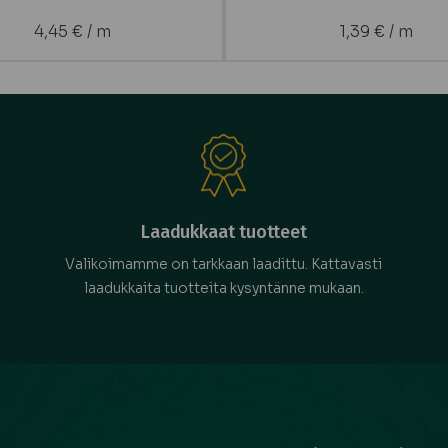
4,45
€
/ m
1,39
€
/ m
Laadukkaat tuotteet
Valikoimamme on tarkkaan laadittu. Kattavasti
laadukkaita tuotteita kysyntänne mukaan.