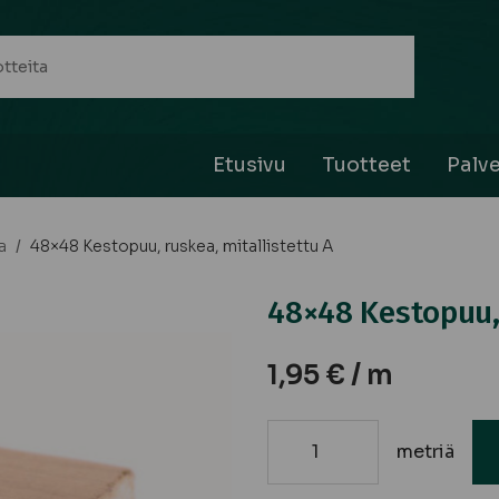
Etusivu
Tuotteet
Palve
a
/
48×48 Kestopuu, ruskea, mitallistettu A
48×48 Kestopuu, 
1,95
€
/ m
metriä
48x48
Kestopuu,