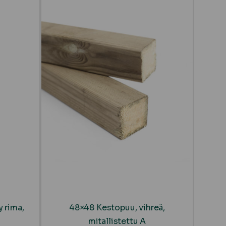
 rima,
48×48 Kestopuu, vihreä,
mitallistettu A