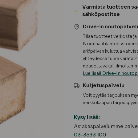
ruskea,
Varmista tuotteen sa
mitallistettu
sähköpostitse
A
Drive-in noutopalvel
määrä
Tilaa tuotteet verkosta j
Normaalitilanteessa verkk
arkipäivän kuluttua vahvis
yhteydessä tulee varata 2 
noudettavaksi, ilmoitamme
Lue lisää Drive-In noutop
Kuljetuspalvelu
Voit pyytää tarjouksen m
verkkokaupan tarjouspyyn
Kysy lisää:
Asiakaspalvelumme palvel
03-3593 100