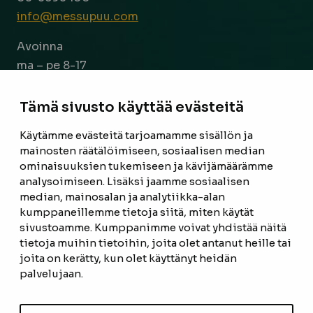
info@messupuu.com
Avoinna
ma – pe 8-17
la 9-14
Tämä sivusto käyttää evästeitä
Facebook
Instagram
Käytämme evästeitä tarjoamamme sisällön ja
mainosten räätälöimiseen, sosiaalisen median
ominaisuuksien tukemiseen ja kävijämäärämme
ETUSIVU
analysoimiseen. Lisäksi jaamme sosiaalisen
median, mainosalan ja analytiikka-alan
TUOTTEET
kumppaneillemme tietoja siitä, miten käytät
REFERENSSIT
sivustoamme. Kumppanimme voivat yhdistää näitä
tietoja muihin tietoihin, joita olet antanut heille tai
OTA YHTEYTTÄ
joita on kerätty, kun olet käyttänyt heidän
palvelujaan.
TIETOSUOJASELOSTE
TILAUS- JA TOIMITUSEHDOT