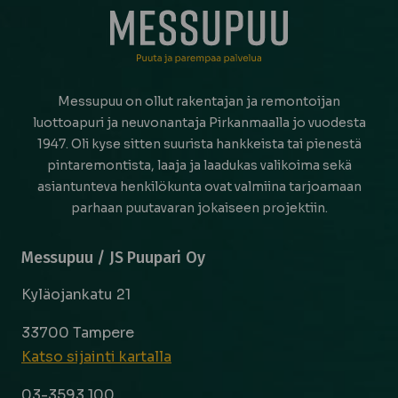
Messupuu on ollut rakentajan ja remontoijan
luottoapuri ja neuvonantaja Pirkanmaalla jo vuodesta
1947. Oli kyse sitten suurista hankkeista tai pienestä
pintaremontista, laaja ja laadukas valikoima sekä
asiantunteva henkilökunta ovat valmiina tarjoamaan
parhaan puutavaran jokaiseen projektiin.
Messupuu / JS Puupari Oy
Kyläojankatu 21
33700 Tampere
Katso sijainti kartalla
03-3593 100