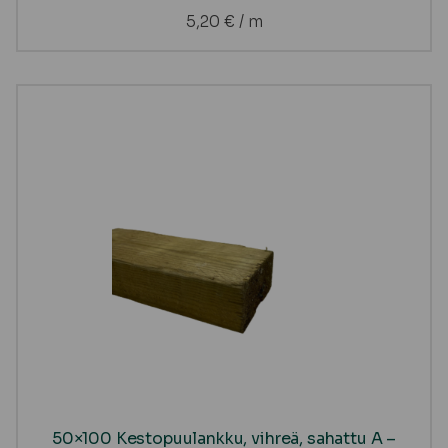
5,20
€
/ m
50×100 Kestopuulankku, vihreä, sahattu A –