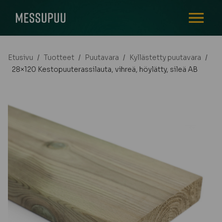
AVAA VALI
Etusivu
/
Tuotteet
/
Puutavara
/
Kyllästetty puutavara
/
28×120 Kestopuuterassilauta, vihreä, höylätty, sileä AB