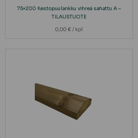
75×200 Kestopuulankku vihreä sahattu A –
TILAUSTUOTE
0,00
€
/ kpl