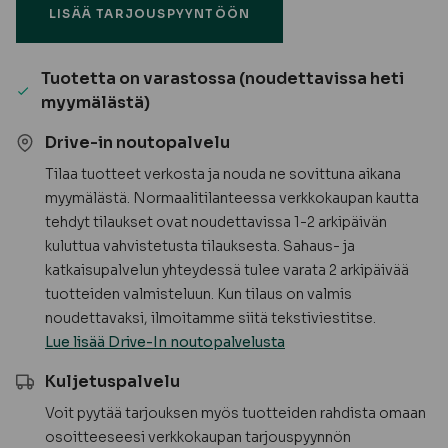
LISÄÄ TARJOUSPYYNTÖÖN
höylätty,
sileä
AB
Tuotetta on varastossa (noudettavissa heti
määrä
myymälästä)
Drive-in noutopalvelu
Tilaa tuotteet verkosta ja nouda ne sovittuna aikana
myymälästä. Normaalitilanteessa verkkokaupan kautta
tehdyt tilaukset ovat noudettavissa 1-2 arkipäivän
kuluttua vahvistetusta tilauksesta. Sahaus- ja
katkaisupalvelun yhteydessä tulee varata 2 arkipäivää
tuotteiden valmisteluun. Kun tilaus on valmis
noudettavaksi, ilmoitamme siitä tekstiviestitse.
Lue lisää Drive-In noutopalvelusta
Kuljetuspalvelu
Voit pyytää tarjouksen myös tuotteiden rahdista omaan
osoitteeseesi verkkokaupan tarjouspyynnön