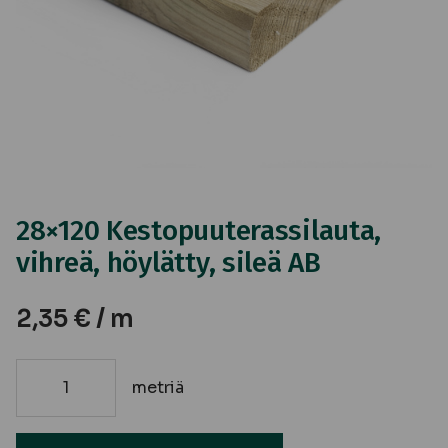
28×120 Kestopuuterassilauta,
vihreä, höylätty, sileä AB
2,35
€
/ m
metriä
28x120
Kestopuuterassilauta,
vihreä,