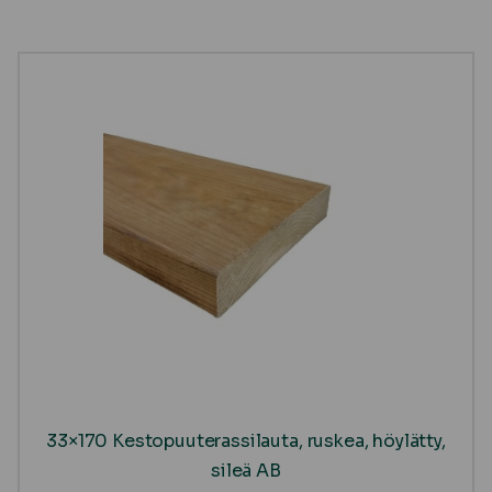
33×170 Kestopuuterassilauta, ruskea, höylätty,
sileä AB