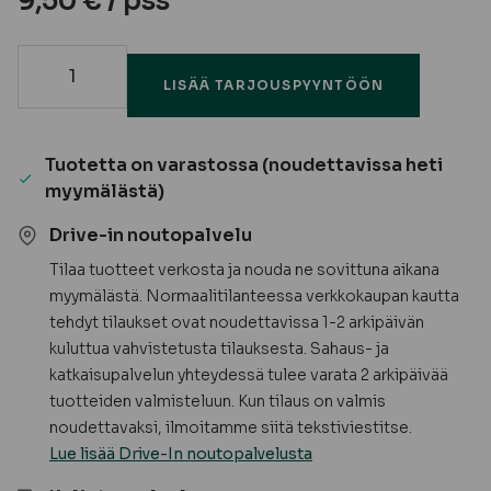
9,50
€
/ pss
Kiinnityskulma
LISÄÄ TARJOUSPYYNTÖÖN
40x26
-
Tuotetta on varastossa (noudettavissa heti
Pisla
myymälästä)
määrä
Drive-in noutopalvelu
Tilaa tuotteet verkosta ja nouda ne sovittuna aikana
myymälästä. Normaalitilanteessa verkkokaupan kautta
tehdyt tilaukset ovat noudettavissa 1-2 arkipäivän
kuluttua vahvistetusta tilauksesta. Sahaus- ja
katkaisupalvelun yhteydessä tulee varata 2 arkipäivää
tuotteiden valmisteluun. Kun tilaus on valmis
noudettavaksi, ilmoitamme siitä tekstiviestitse.
Lue lisää Drive-In noutopalvelusta