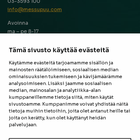
03-3593 100
info@messupuu.com
Avoinna
ma – pe 8-17
la 9-14
Tämä sivusto käyttää evästeitä
Facebook
Instagram
Käytämme evästeitä tarjoamamme sisällön ja
mainosten räätälöimiseen, sosiaalisen median
ominaisuuksien tukemiseen ja kävijämäärämme
ETUSIVU
analysoimiseen. Lisäksi jaamme sosiaalisen
median, mainosalan ja analytiikka-alan
TUOTTEET
kumppaneillemme tietoja siitä, miten käytät
REFERENSSIT
sivustoamme. Kumppanimme voivat yhdistää näitä
tietoja muihin tietoihin, joita olet antanut heille tai
OTA YHTEYTTÄ
joita on kerätty, kun olet käyttänyt heidän
palvelujaan.
TIETOSUOJASELOSTE