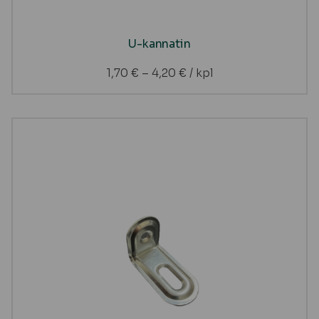
U-kannatin
1,70
€
–
4,20
€
/ kpl