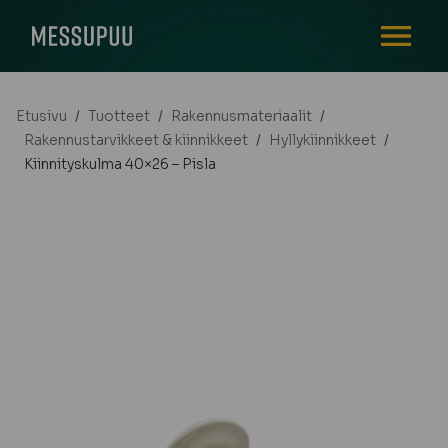
AVAA VALI
Etusivu
/
Tuotteet
/
Rakennusmateriaalit
/
Rakennustarvikkeet & kiinnikkeet
/
Hyllykiinnikkeet
/
Kiinnityskulma 40×26 – Pisla