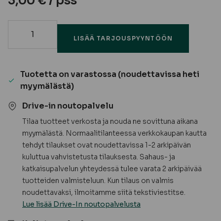
3,00
€
/ pss
Lasihyllynkannatin
LISÄÄ TARJOUSPYYNTÖÖN
-
Edak
Tuotetta on varastossa (noudettavissa heti
määrä
myymälästä)
Drive-in noutopalvelu
Tilaa tuotteet verkosta ja nouda ne sovittuna aikana
myymälästä. Normaalitilanteessa verkkokaupan kautta
tehdyt tilaukset ovat noudettavissa 1-2 arkipäivän
kuluttua vahvistetusta tilauksesta. Sahaus- ja
katkaisupalvelun yhteydessä tulee varata 2 arkipäivää
tuotteiden valmisteluun. Kun tilaus on valmis
noudettavaksi, ilmoitamme siitä tekstiviestitse.
Lue lisää Drive-In noutopalvelusta