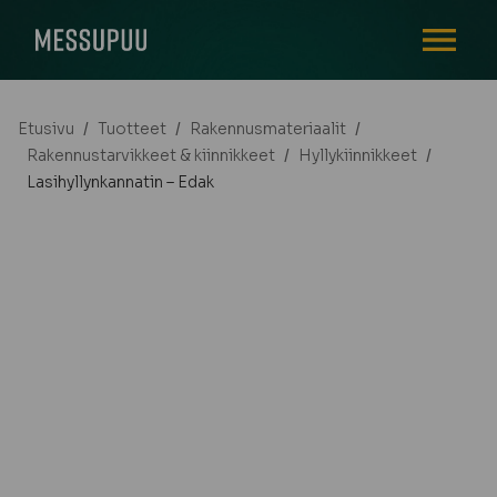
AVAA VALI
Etusivu
/
Tuotteet
/
Rakennusmateriaalit
/
Rakennustarvikkeet & kiinnikkeet
/
Hyllykiinnikkeet
/
Lasihyllynkannatin – Edak