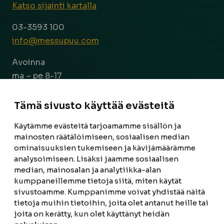
Katso sijainti kartalla
03-3593 100
info@messupuu.com
Avoinna
ma – pe 8-17
la 9-14
Tämä sivusto käyttää evästeitä
Facebook
Instagram
Käytämme evästeitä tarjoamamme sisällön ja
mainosten räätälöimiseen, sosiaalisen median
ominaisuuksien tukemiseen ja kävijämäärämme
ETUSIVU
analysoimiseen. Lisäksi jaamme sosiaalisen
median, mainosalan ja analytiikka-alan
TUOTTEET
kumppaneillemme tietoja siitä, miten käytät
REFERENSSIT
sivustoamme. Kumppanimme voivat yhdistää näitä
tietoja muihin tietoihin, joita olet antanut heille tai
OTA YHTEYTTÄ
joita on kerätty, kun olet käyttänyt heidän