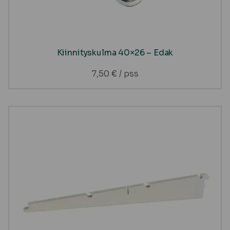
Kiinnityskulma 40×26 – Edak
7,50
€
/ pss