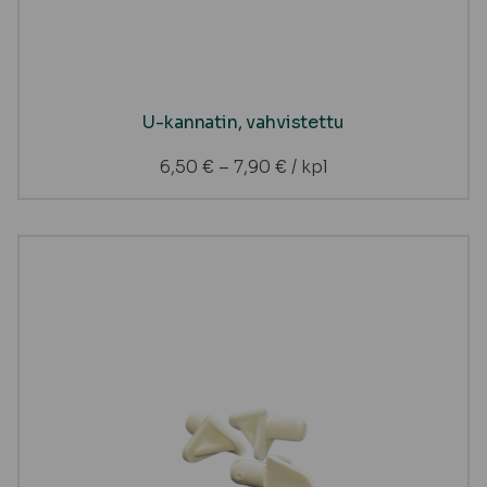
U-kannatin, vahvistettu
6,50
€
–
7,90
€
/ kpl