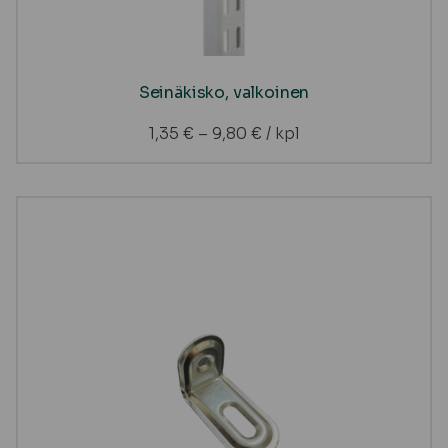
Seinäkisko, valkoinen
1,35
€
–
9,80
€
/ kpl