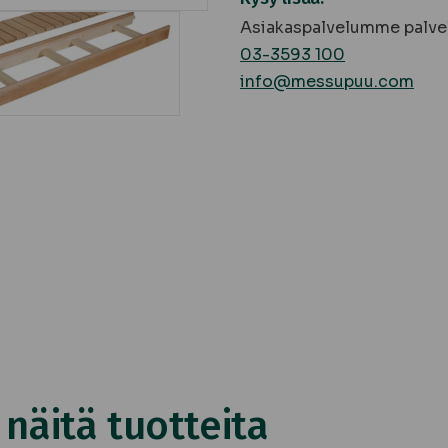
Asiakaspalvelumme palvel
03-3593 100
info@messupuu.com
äitä tuotteita