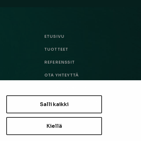
ETUSIVU
TUOTTEET
REFERENSSIT
OTA YHTEYTTÄ
TIETOSUOJASELOSTE
TILAUS- JA TOIMITUSEHDOT
Salli kaikki
EVÄSTEASETUKSET
Kiellä
TILAA UUTISKIRJE