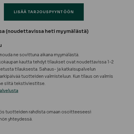
LISÄÄ TARJOUSPYYNTÖÖN
sa (noudettavissa heti myymälästä)
u
a nouda ne sovittuna aikana myymälästä.
okaupan kautta tehdyt tilaukset ovat noudettavissa 1-2
tetusta tilauksesta. Sahaus- ja katkaisupalvelun
arkipäivää tuotteiden valmisteluun. Kun tilaus on valmis
 siitä tekstiviestitse.
alvelusta
yös tuotteiden rahdista omaan osoitteeseesi
nön yhteydessä.