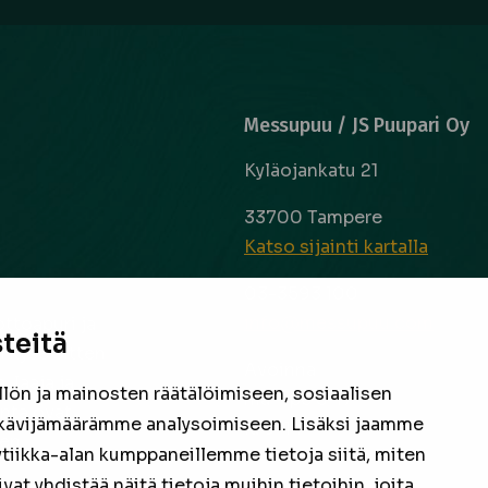
Messupuu / JS Puupari Oy
Kyläojankatu 21
33700 Tampere
Katso sijainti kartalla
03-3593 100
info@messupuu.com
ttoapuri ja
teitä
 kyse sitten
Avoinna
 laaja ja
ön ja mainosten räätälöimiseen, sosiaalisen
ma – pe 8-17
nta ovat
kävijämäärämme analysoimiseen. Lisäksi jaamme
la 9-14
een
ytiikka-alan kumppaneillemme tietoja siitä, miten
 yhdistää näitä tietoja muihin tietoihin, joita
Facebook
Instagram