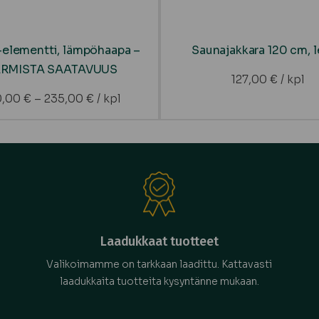
elementti, lämpöhaapa –
Saunajakkara 120 cm, 
RMISTA SAATAVUUS
127,00
€
/ kpl
0,00
€
–
235,00
€
/ kpl
Laadukkaat tuotteet
Valikoimamme on tarkkaan laadittu. Kattavasti
laadukkaita tuotteita kysyntänne mukaan.