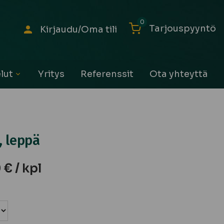
0
Tarjouspyyntö
Kirjaudu/Oma tili
lut
Yritys
Referenssit
Ota yhteyttä
Avaa
alavalikko
, leppä
0
€
/ kpl