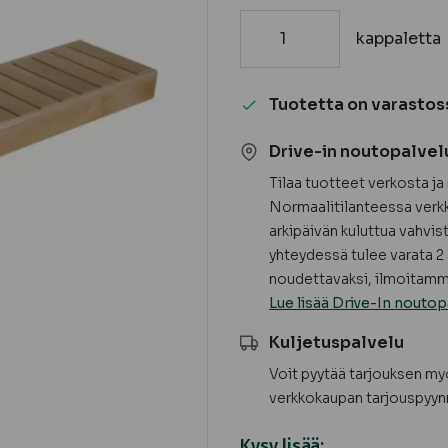
kappaletta
Laude-
elementti,
leppä
Tuotetta on varastos
määrä
Drive-in noutopalvel
Tilaa tuotteet verkosta j
Normaalitilanteessa verkk
arkipäivän kuluttua vahvis
yhteydessä tulee varata 2 
noudettavaksi, ilmoitamme
Lue lisää Drive-In noutop
Kuljetuspalvelu
Voit pyytää tarjouksen m
verkkokaupan tarjouspyyn
Kysy lisää: