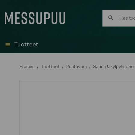
Hae
tuotteita:
Tuotteet
Etusivu
/
Tuotteet
/
Puutavara
/
Sauna & kylpyhuone