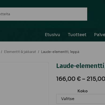
Etusivu
Tuotteet
Palve
/
Elementit & jakkarat
/
Laude-elementti, leppä
Laude-elementti
166,00
€
–
215,0
Koko