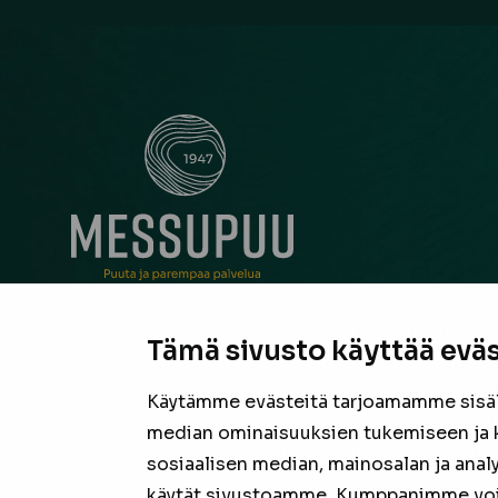
Messupuu on ollut rakentajan ja remontoijan luo
Tämä sivusto käyttää eväs
neuvonantaja Pirkanmaalla jo vuodesta 1947. Oli
suurista hankkeista tai pienestä pintaremontista,
Käytämme evästeitä tarjoamamme sisäll
laadukas valikoima sekä asiantunteva henkilöku
median ominaisuuksien tukemiseen ja 
valmiina tarjoamaan parhaan puutavaran jokais
sosiaalisen median, mainosalan ja anal
projektiin.
käytät sivustoamme. Kumppanimme voivat