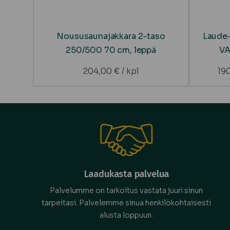
Noususaunajakkara 2-taso
Laude-
250/500 70 cm, leppä
VA
204,00
€
/ kpl
19
Laadukasta palvelua
Palvelumme on tarkoitus vastata juuri sinun
tarpeitasi. Palvelemme sinua henkilökohtaisesti
alusta loppuun.