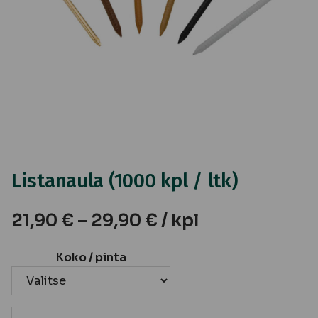
Listanaula (1000 kpl / ltk)
21,90
€
–
29,90
€
/ kpl
Koko / pinta