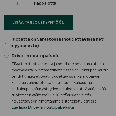
kappaletta
Listanaula
(1000
kpl
LISÄÄ TARJOUSPYYNTÖÖN
/
ltk)
määrä
Tuotetta on varastossa (noudettavissa heti
myymälästä)
Drive-in noutopalvelu
Tilaa tuotteet verkosta ja nouda ne sovittuna aikana
myymälästä. Normaalitilanteessa verkkokaupan kautta
tehdyt tilaukset ovat noudettavissa 1-2 arkipäivän
kuluttua vahvistetusta tilauksesta. Sahaus- ja
katkaisupalvelun yhteydessä tulee varata 2 arkipäivää
tuotteiden valmisteluun. Kun tilaus on valmis
noudettavaksi, ilmoitamme siitä tekstiviestitse.
Lue lisää Drive-In noutopalvelusta