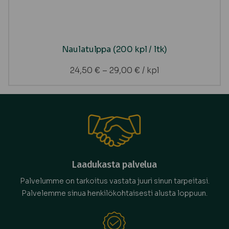
Naulatulppa (200 kpl / ltk)
24,50
€
–
29,00
€
/ kpl
Laadukasta palvelua
Palvelumme on tarkoitus vastata juuri sinun tarpeitasi.
Palvelemme sinua henkilökohtaisesti alusta loppuun.