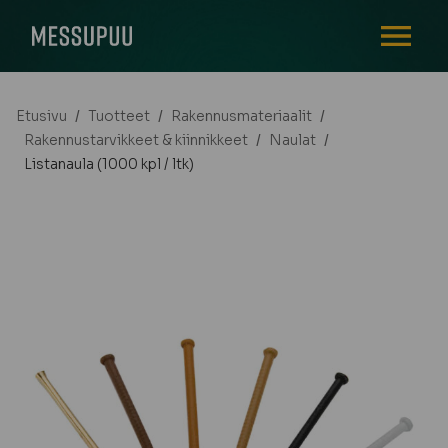
AVAA VALI
Etusivu
/
Tuotteet
/
Rakennusmateriaalit
/
Rakennustarvikkeet & kiinnikkeet
/
Naulat
/
Listanaula (1000 kpl / ltk)