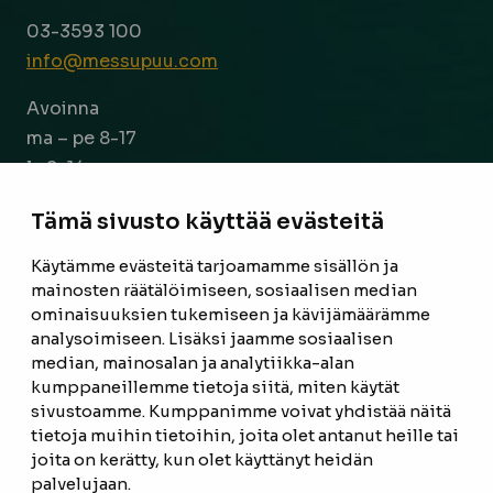
03-3593 100
info@messupuu.com
Avoinna
ma – pe 8-17
la 9-14
Tämä sivusto käyttää evästeitä
Facebook
Instagram
Käytämme evästeitä tarjoamamme sisällön ja
mainosten räätälöimiseen, sosiaalisen median
ETUSIVU
ominaisuuksien tukemiseen ja kävijämäärämme
analysoimiseen. Lisäksi jaamme sosiaalisen
TUOTTEET
median, mainosalan ja analytiikka-alan
kumppaneillemme tietoja siitä, miten käytät
REFERENSSIT
sivustoamme. Kumppanimme voivat yhdistää näitä
tietoja muihin tietoihin, joita olet antanut heille tai
OTA YHTEYTTÄ
joita on kerätty, kun olet käyttänyt heidän
TIETOSUOJASELOSTE
palvelujaan.