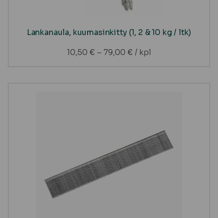
Lankanaula, kuumasinkitty (1, 2 & 10 kg / ltk)
10,50
€
–
79,00
€
/ kpl