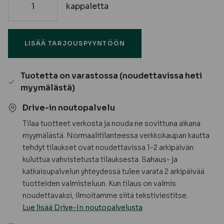
kappaletta
Maalarinteippi
50
m
LISÄÄ TARJOUSPYYNTÖÖN
/
rulla
määrä
Tuotetta on varastossa (noudettavissa heti
myymälästä)
Drive-in noutopalvelu
Tilaa tuotteet verkosta ja nouda ne sovittuna aikana
myymälästä. Normaalitilanteessa verkkokaupan kautta
tehdyt tilaukset ovat noudettavissa 1-2 arkipäivän
kuluttua vahvistetusta tilauksesta. Sahaus- ja
katkaisupalvelun yhteydessä tulee varata 2 arkipäivää
tuotteiden valmisteluun. Kun tilaus on valmis
noudettavaksi, ilmoitamme siitä tekstiviestitse.
Lue lisää Drive-In noutopalvelusta