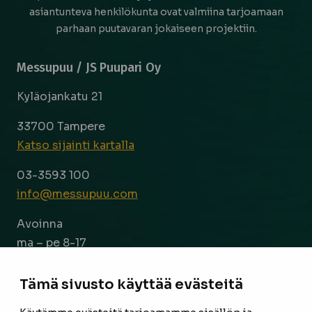
asiantunteva henkilökunta ovat valmiina tarjoamaan
parhaan puutavaran jokaiseen projektiin.
Messupuu / JS Puupari Oy
Kyläojankatu 21
33700 Tampere
Katso sijainti kartalla
03-3593 100
info@messupuu.com
Avoinna
ma – pe 8-17
la 9-14
Tämä sivusto käyttää evästeitä
Facebook
Instagram