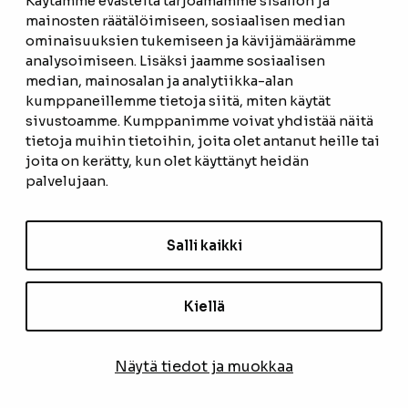
Käytämme evästeitä tarjoamamme sisällön ja
mainosten räätälöimiseen, sosiaalisen median
ominaisuuksien tukemiseen ja kävijämäärämme
ETUSIVU
analysoimiseen. Lisäksi jaamme sosiaalisen
median, mainosalan ja analytiikka-alan
TUOTTEET
kumppaneillemme tietoja siitä, miten käytät
REFERENSSIT
sivustoamme. Kumppanimme voivat yhdistää näitä
tietoja muihin tietoihin, joita olet antanut heille tai
OTA YHTEYTTÄ
joita on kerätty, kun olet käyttänyt heidän
palvelujaan.
TIETOSUOJASELOSTE
TILAUS- JA TOIMITUSEHDOT
Salli kaikki
EVÄSTEASETUKSET
Kiellä
TILAA UUTISKIRJE
Näytä tiedot ja muokkaa