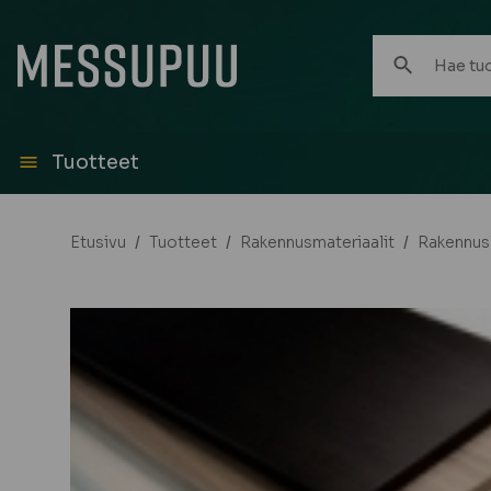
Hae
tuotteita:
Tuotteet
Etusivu
/
Tuotteet
/
Rakennusmateriaalit
/
Rakennus