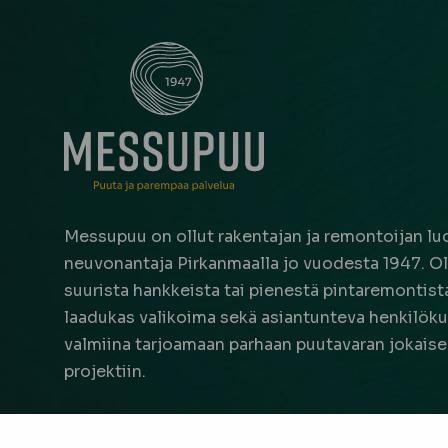
Messupuu on ollut rakentajan ja remontoijan luo
neuvonantaja Pirkanmaalla jo vuodesta 1947. Oli
suurista hankkeista tai pienestä pintaremontista,
laadukas valikoima sekä asiantunteva henkilöku
valmiina tarjoamaan parhaan puutavaran jokais
projektiin.