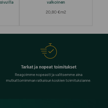
sivuilla
valkoinen
20,80
€
m2
Tarkat ja nopeat toimitukset
Reagoimme nopeasti ja valitsemme aina
mutkattomimman ratkaisun koskien toimituksianne.