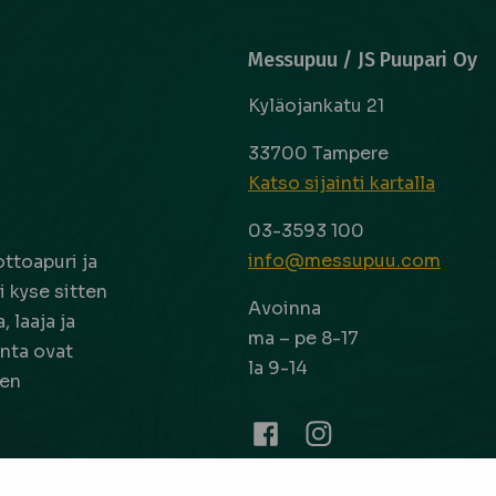
Messupuu / JS Puupari Oy
Kyläojankatu 21
33700 Tampere
Katso sijainti kartalla
03-3593 100
info@messupuu.com
ttoapuri ja
 kyse sitten
Avoinna
 laaja ja
ma – pe 8-17
nta ovat
la 9-14
een
Facebook
Instagram