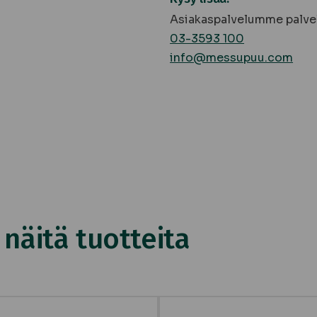
Asiakaspalvelumme palvel
03-3593 100
info@messupuu.com
äitä tuotteita