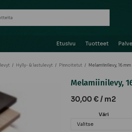
Etusivu
Tuotteet
Palve
levyt
/
Hylly- & lastulevyt
/
Pinnoitetut
/
Melamiinilevy, 16 mm
Melamiinilevy, 
30,00
€
/ m2
Väri