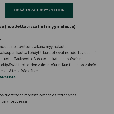
ä
LISÄÄ TARJOUSPYYNTÖÖN
sa (noudettavissa heti myymälästä)
u
a nouda ne sovittuna aikana myymälästä.
okaupan kautta tehdyt tilaukset ovat noudettavissa 1-2
tetusta tilauksesta. Sahaus- ja katkaisupalvelun
arkipäivää tuotteiden valmisteluun. Kun tilaus on valmis
 siitä tekstiviestitse.
alvelusta
yös tuotteiden rahdista omaan osoitteeseesi
nön yhteydessä.