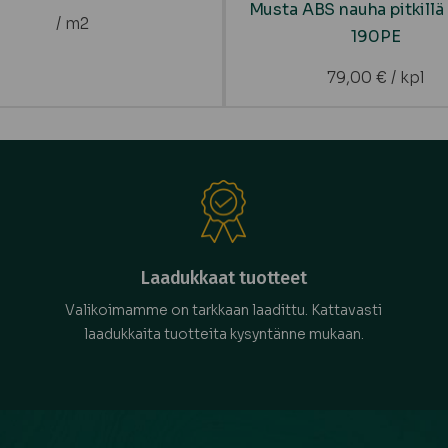
Musta ABS nauha pitkillä 
/ m2
190PE
79,00
€
/ kpl
Laadukkaat tuotteet
Valikoimamme on tarkkaan laadittu. Kattavasti
laadukkaita tuotteita kysyntänne mukaan.