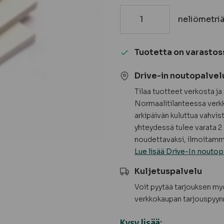
neliömetri
Melamiinilevy,
16
mm
Tuotetta on varastos
määrä
Drive-in noutopalvel
Tilaa tuotteet verkosta j
Normaalitilanteessa verkk
arkipäivän kuluttua vahvis
yhteydessä tulee varata 2 
noudettavaksi, ilmoitamme
Lue lisää Drive-In noutop
Kuljetuspalvelu
Voit pyytää tarjouksen m
verkkokaupan tarjouspyyn
Kysy lisää: