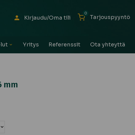
0
Tarjouspyyntö
Kirjaudu/Oma tili
lut
Yritys
Referenssit
Ota yhteyttä
Avaa
alavalikko
16 mm