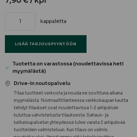
7,90
€
/ kpl
kappaletta
Rautalanka
0,7
mm
LISÄÄ TARJOUSPYYNTÖÖN
-
Pisla
määrä
Tuotetta on varastossa (noudettavissa heti
myymälästä)
Drive-in noutopalvelu
Tilaa tuotteet verkosta ja nouda ne sovittuna aikana
myymälästä. Normaalitilanteessa verkkokaupan kautta
tehdyt tilaukset ovat noudettavissa 1-2 arkipäivän
kuluttua vahvistetusta tilauksesta. Sahaus- ja
katkaisupalvelun yhteydessä tulee varata 2 arkipäivää
tuotteiden valmisteluun. Kun tilaus on valmis