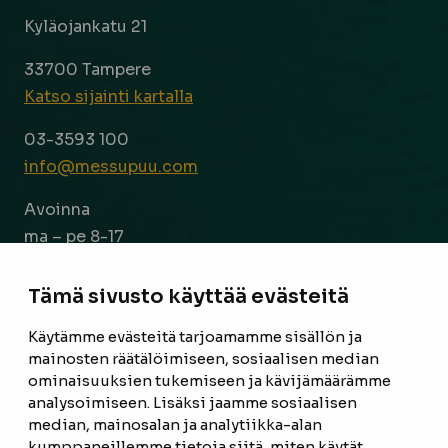
Kyläojankatu 21
33700 Tampere
Katso sijainti kartalla
03-3593 100
info@messupuu.com
Avoinna
ma – pe 8-17
la 9-14
Tämä sivusto käyttää evästeitä
Facebook
Instagram
Käytämme evästeitä tarjoamamme sisällön ja
mainosten räätälöimiseen, sosiaalisen median
ominaisuuksien tukemiseen ja kävijämäärämme
ETUSIVU
analysoimiseen. Lisäksi jaamme sosiaalisen
median, mainosalan ja analytiikka-alan
TUOTTEET
kumppaneillemme tietoja siitä, miten käytät