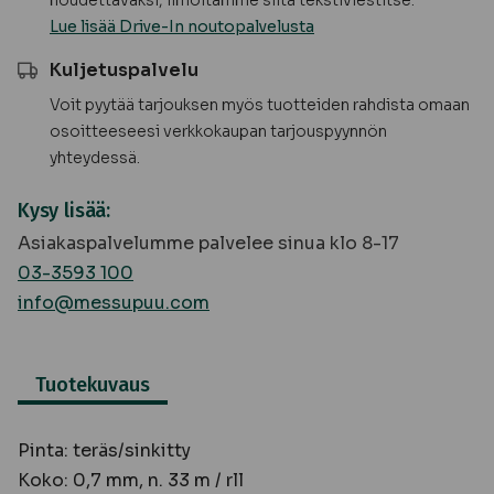
noudettavaksi, ilmoitamme siitä tekstiviestitse.
Lue lisää Drive-In noutopalvelusta
Kuljetuspalvelu
Voit pyytää tarjouksen myös tuotteiden rahdista omaan
osoitteeseesi verkkokaupan tarjouspyynnön
yhteydessä.
Kysy lisää:
Asiakaspalvelumme palvelee sinua klo 8-17
03-3593 100
info@messupuu.com
Tuotekuvaus
Pinta: teräs/sinkitty
Koko: 0,7 mm, n. 33 m / rll