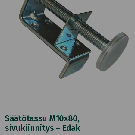
Säätötassu M10x80,
sivukiinnitys – Edak