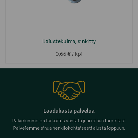
Kalustekulma, sinkitty
0,65
€
/ kpl
Laadukasta palvelua
Palvelumme on tarkoitus vastata juuri sinun tarpeitasi.
Palvelemme sinua henkilökohtaisesti alusta loppuun.