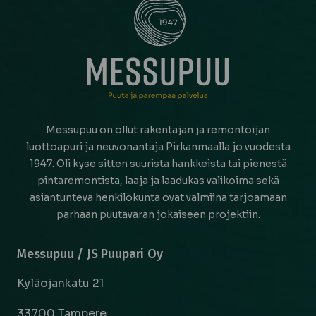
Messupuu on ollut rakentajan ja remontoijan
luottoapuri ja neuvonantaja Pirkanmaalla jo vuodesta
1947. Oli kyse sitten suurista hankkeista tai pienestä
pintaremontista, laaja ja laadukas valikoima sekä
asiantunteva henkilökunta ovat valmiina tarjoamaan
parhaan puutavaran jokaiseen projektiin.
Messupuu / JS Puupari Oy
Kyläojankatu 21
33700 Tampere