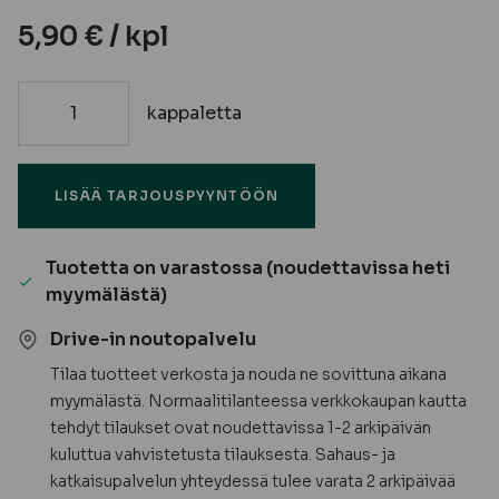
5,90
€
/ kpl
kappaletta
Säätötassu
M10x80,
sivukiinnitys
LISÄÄ TARJOUSPYYNTÖÖN
-
Edak
määrä
Tuotetta on varastossa (noudettavissa heti
myymälästä)
Drive-in noutopalvelu
Tilaa tuotteet verkosta ja nouda ne sovittuna aikana
myymälästä. Normaalitilanteessa verkkokaupan kautta
tehdyt tilaukset ovat noudettavissa 1-2 arkipäivän
kuluttua vahvistetusta tilauksesta. Sahaus- ja
katkaisupalvelun yhteydessä tulee varata 2 arkipäivää