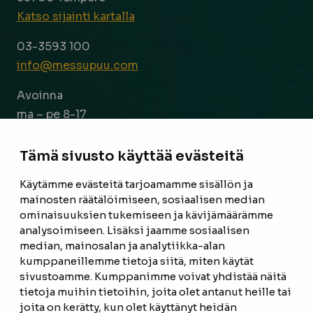
Katso sijainti kartalla
03-3593 100
info@messupuu.com
Avoinna
ma – pe 8-17
la 9-14
Tämä sivusto käyttää evästeitä
Facebook
Instagram
Käytämme evästeitä tarjoamamme sisällön ja
mainosten räätälöimiseen, sosiaalisen median
ominaisuuksien tukemiseen ja kävijämäärämme
ETUSIVU
analysoimiseen. Lisäksi jaamme sosiaalisen
median, mainosalan ja analytiikka-alan
TUOTTEET
kumppaneillemme tietoja siitä, miten käytät
REFERENSSIT
sivustoamme. Kumppanimme voivat yhdistää näitä
tietoja muihin tietoihin, joita olet antanut heille tai
OTA YHTEYTTÄ
joita on kerätty, kun olet käyttänyt heidän