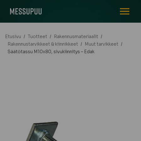
AVAA VALI
Etusivu
/
Tuotteet
/
Rakennusmateriaalit
/
Rakennustarvikkeet & kiinnikkeet
/
Muut tarvikkeet
/
Säätötassu M10x80, sivukiinnitys – Edak