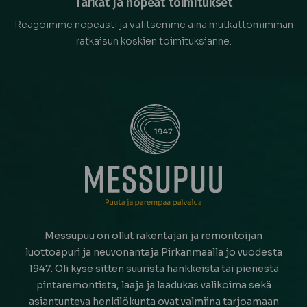
Tarkat ja nopeat toimitukset
Reagoimme nopeasti ja valitsemme aina mutkattomimman
ratkaisun koskien toimituksianne.
Messupuu on ollut rakentajan ja remontoijan
luottoapuri ja neuvonantaja Pirkanmaalla jo vuodesta
1947. Oli kyse sitten suurista hankkeista tai pienestä
pintaremontista, laaja ja laadukas valikoima sekä
asiantunteva henkilökunta ovat valmiina tarjoamaan