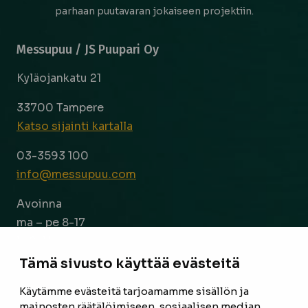
parhaan puutavaran jokaiseen projektiin.
Messupuu / JS Puupari Oy
Kyläojankatu 21
33700 Tampere
Katso sijainti kartalla
03-3593 100
info@messupuu.com
Avoinna
ma – pe 8-17
la 9-14
Tämä sivusto käyttää evästeitä
Facebook
Instagram
Käytämme evästeitä tarjoamamme sisällön ja
mainosten räätälöimiseen, sosiaalisen median