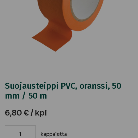
Suojausteippi PVC, oranssi, 50
mm / 50 m
6,80
€
/ kpl
kappaletta
Suojausteippi