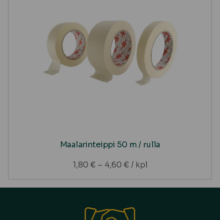
Maalarinteippi 50 m / rulla
1,80
€
–
4,60
€
/ kpl