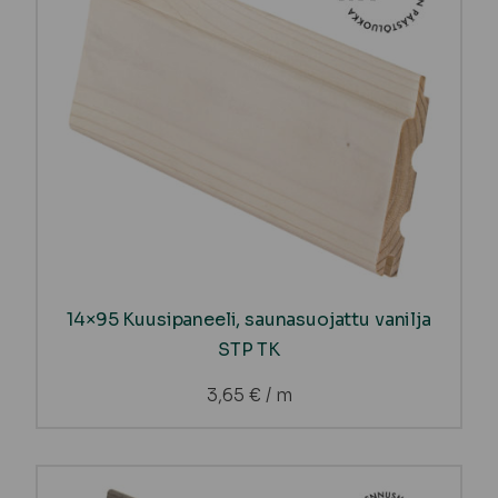
14×95 Kuusipaneeli, saunasuojattu vanilja
STP TK
3,65
€
/ m