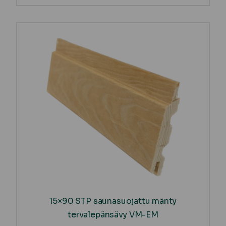
15×90 STP saunasuojattu mänty
tervalepänsävy VM-EM