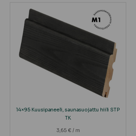
14×95 Kuusipaneeli, saunasuojattu hiili STP
TK
3,65
€
/ m