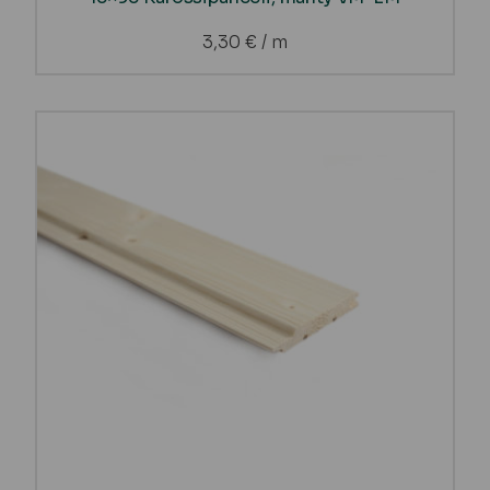
3,30
€
/ m