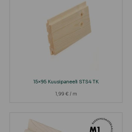
15×95 Kuusipaneeli STS4 TK
1,99
€
/ m