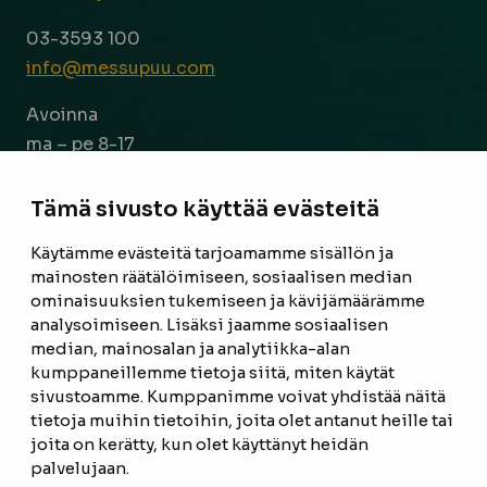
03-3593 100
info@messupuu.com
Avoinna
ma – pe 8-17
la 9-14
Tämä sivusto käyttää evästeitä
Facebook
Instagram
Käytämme evästeitä tarjoamamme sisällön ja
mainosten räätälöimiseen, sosiaalisen median
ominaisuuksien tukemiseen ja kävijämäärämme
ETUSIVU
analysoimiseen. Lisäksi jaamme sosiaalisen
median, mainosalan ja analytiikka-alan
TUOTTEET
kumppaneillemme tietoja siitä, miten käytät
REFERENSSIT
sivustoamme. Kumppanimme voivat yhdistää näitä
tietoja muihin tietoihin, joita olet antanut heille tai
OTA YHTEYTTÄ
joita on kerätty, kun olet käyttänyt heidän
palvelujaan.
TIETOSUOJASELOSTE