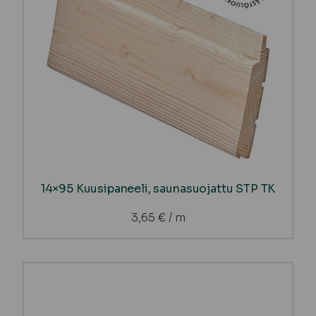
14×95 Kuusipaneeli, saunasuojattu STP TK
3,65
€
/ m