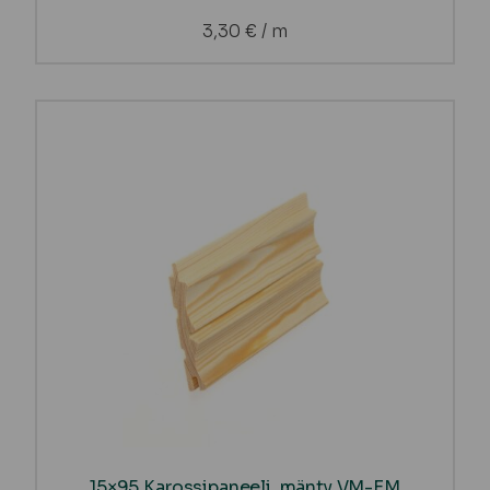
3,30
€
/ m
15×95 Karossipaneeli, mänty VM-EM