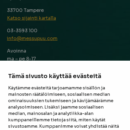
33700 Tampere
Katso sijainti kartalla
03-3593 100
info@messupuu.com
Avoinna
ma – pe 8-17
la 9-14
Tämä sivusto käyttää evästeitä
Facebook
Instagram
Käytämme evästeitä tarjoamamme sisällön ja
mainosten räätälöimiseen, sosiaalisen median
ominaisuuksien tukemiseen ja kävijämäärämme
ETUSIVU
analysoimiseen. Lisäksi jaamme sosiaalisen
median, mainosalan ja analytiikka-alan
TUOTTEET
kumppaneillemme tietoja siitä, miten käytät
REFERENSSIT
sivustoamme. Kumppanimme voivat yhdistää näitä