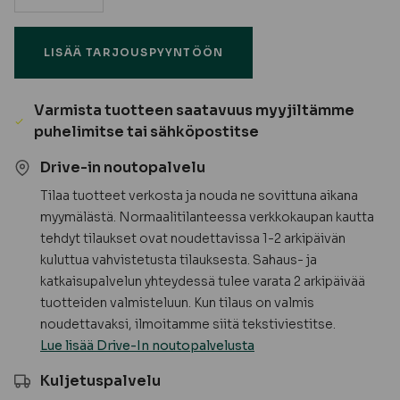
STP
saunasuojattu
LISÄÄ TARJOUSPYYNTÖÖN
mänty
tervalepänsävy
VM-
Varmista tuotteen saatavuus myyjiltämme
EM
puhelimitse tai sähköpostitse
määrä
Drive-in noutopalvelu
Tilaa tuotteet verkosta ja nouda ne sovittuna aikana
myymälästä. Normaalitilanteessa verkkokaupan kautta
tehdyt tilaukset ovat noudettavissa 1-2 arkipäivän
kuluttua vahvistetusta tilauksesta. Sahaus- ja
katkaisupalvelun yhteydessä tulee varata 2 arkipäivää
tuotteiden valmisteluun. Kun tilaus on valmis
noudettavaksi, ilmoitamme siitä tekstiviestitse.
Lue lisää Drive-In noutopalvelusta
Kuljetuspalvelu