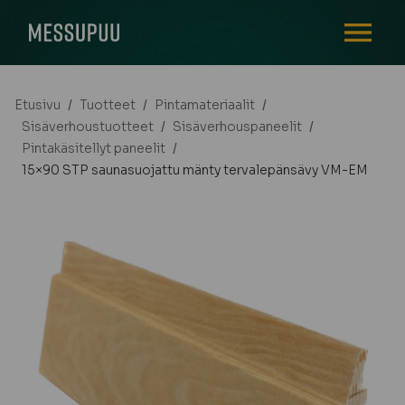
AVAA VALI
Etusivu
/
Tuotteet
/
Pintamateriaalit
/
Sisäverhoustuotteet
/
Sisäverhouspaneelit
/
Pintakäsitellyt paneelit
/
15×90 STP saunasuojattu mänty tervalepänsävy VM-EM