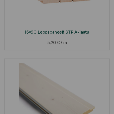
15×90 Leppäpaneeli STP A-laatu
5,20
€
/ m