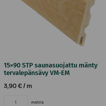
15×90 STP saunasuojattu mänty
tervalepänsävy VM-EM
3,90
€
/ m
metriä
15x90