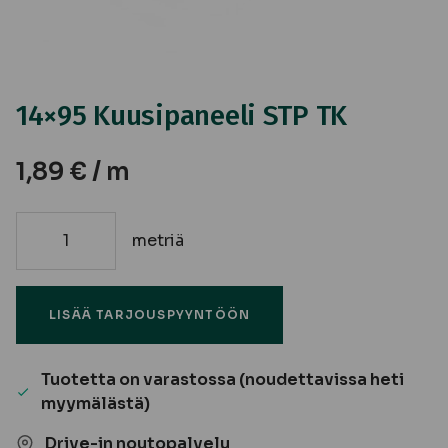
14×95 Kuusipaneeli STP TK
1,89
€
/ m
metriä
14x95
Kuusipaneeli
STP
LISÄÄ TARJOUSPYYNTÖÖN
TK
määrä
Tuotetta on varastossa (noudettavissa heti
myymälästä)
Drive-in noutopalvelu