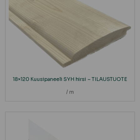
18×120 Kuusipaneeli SYH hirsi – TILAUSTUOTE
/ m