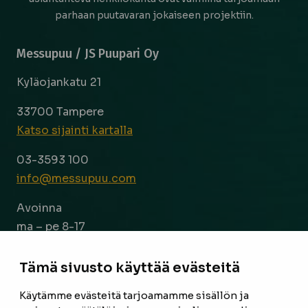
parhaan puutavaran jokaiseen projektiin.
Messupuu / JS Puupari Oy
Kyläojankatu 21
33700 Tampere
Katso sijainti kartalla
03-3593 100
info@messupuu.com
Avoinna
ma – pe 8-17
la 9-14
Tämä sivusto käyttää evästeitä
Facebook
Instagram
Käytämme evästeitä tarjoamamme sisällön ja