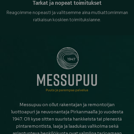
Tarkat ja nopeat toimitukset
Reagoimme nopeasti ja valitsemme aina mutkattomimman
ratkaisun koskien toimituksianne.
Messupuu on ollut rakentajan ja remontoijan
luottoapuri ja neuvonantaja Pirkanmaalla jo vuodesta
1947. Oli kyse sitten suurista hankkeista tai pienestä
pintaremontista, laaja ja laadukas valikoima sekä
asiantunteva henkilökunta ovat valmiina tarjoamaan