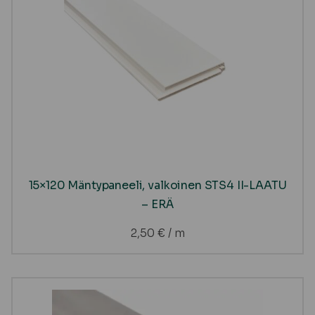
15×120 Mäntypaneeli, valkoinen STS4 II-LAATU
– ERÄ
2,50
€
/ m