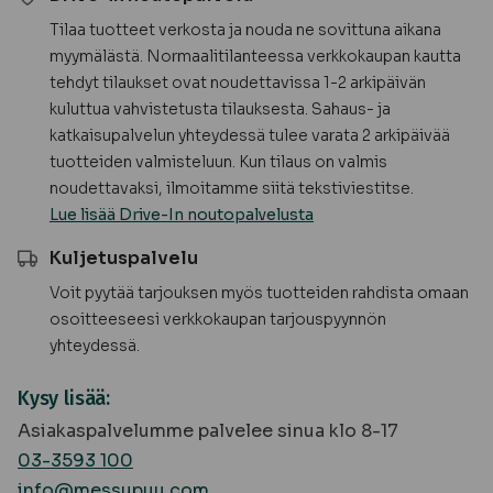
Tilaa tuotteet verkosta ja nouda ne sovittuna aikana
myymälästä. Normaalitilanteessa verkkokaupan kautta
tehdyt tilaukset ovat noudettavissa 1-2 arkipäivän
kuluttua vahvistetusta tilauksesta. Sahaus- ja
katkaisupalvelun yhteydessä tulee varata 2 arkipäivää
tuotteiden valmisteluun. Kun tilaus on valmis
noudettavaksi, ilmoitamme siitä tekstiviestitse.
Lue lisää Drive-In noutopalvelusta
Kuljetuspalvelu
Voit pyytää tarjouksen myös tuotteiden rahdista omaan
osoitteeseesi verkkokaupan tarjouspyynnön
yhteydessä.
Kysy lisää:
Asiakaspalvelumme palvelee sinua klo 8-17
03-3593 100
info@messupuu.com