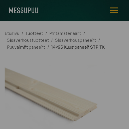
AVAA VALI
Etusivu
/
Tuotteet
/
Pintamateriaalit
/
Sisäverhoustuotteet
/
Sisäverhouspaneelit
/
Puuvalmiit paneelit
/
14×95 Kuusipaneeli STP TK