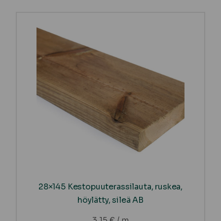
28×145 Kestopuuterassilauta, ruskea,
höylätty, sileä AB
3,15
€
/ m