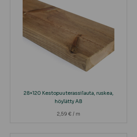
28×120 Kestopuuterassilauta, ruskea,
höylätty AB
2,59
€
/ m