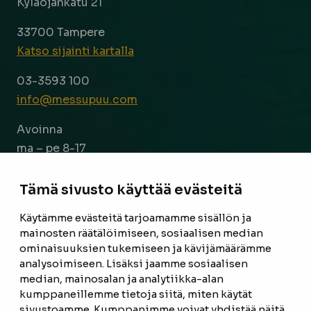
Kyläojankatu 21
33700 Tampere
Katso sijainti kartalla
03-3593 100
info@messupuu.com
Avoinna
ma – pe 8-17
la 9-14
Tämä sivusto käyttää evästeitä
Facebook
Instagram
Käytämme evästeitä tarjoamamme sisällön ja
mainosten räätälöimiseen, sosiaalisen median
ominaisuuksien tukemiseen ja kävijämäärämme
ETUSIVU
analysoimiseen. Lisäksi jaamme sosiaalisen
median, mainosalan ja analytiikka-alan
TUOTTEET
kumppaneillemme tietoja siitä, miten käytät
REFERENSSIT
sivustoamme. Kumppanimme voivat yhdistää näitä