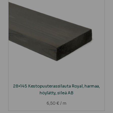
28×145 Kestopuuterassilauta Royal, harmaa,
höylätty, sileä AB
6,50
€
/ m