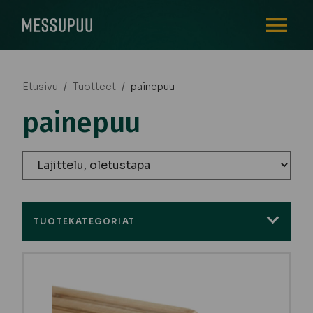
AVAA VALI
Etusivu
/
Tuotteet
/
painepuu
painepuu
TUOTEKATEGORIAT