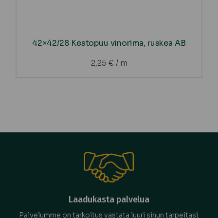
42×42/28 Kestopuu vinorima, ruskea AB
2,25
€
/ m
Laadukasta palvelua
Palvelumme on tarkoitus vastata juuri sinun tarpeitasi.