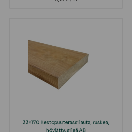
33×170 Kestopuuterassilauta, ruskea,
höylätty, sileä AB