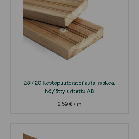
28×120 Kestopuuterassilauta, ruskea,
höylätty, uritettu AB
2,59
€
/ m