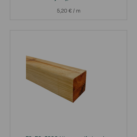
5,20
€
/ m