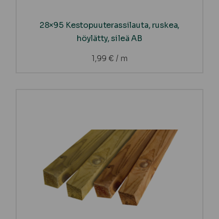
28×95 Kestopuuterassilauta, ruskea,
höylätty, sileä AB
1,99
€
/ m