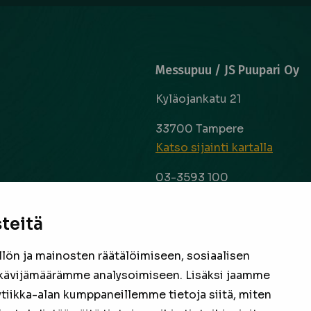
Messupuu / JS Puupari Oy
Kyläojankatu 21
33700 Tampere
Katso sijainti kartalla
03-3593 100
info@messupuu.com
ttoapuri ja
 kyse sitten
teitä
Avoinna
 laaja ja
ma – pe 8-17
nta ovat
ön ja mainosten räätälöimiseen, sosiaalisen
la 9-14
een
kävijämäärämme analysoimiseen. Lisäksi jaamme
ytiikka-alan kumppaneillemme tietoja siitä, miten
Facebook
Instagram