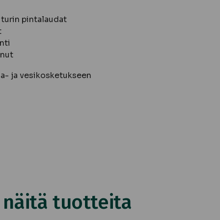
iturin pintalaudat
t
nti
inut
a- ja vesikosketukseen
äitä tuotteita