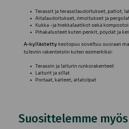
Terassit ja terassilaudoitukset, patiot, la
Aitalaudoitukset, rimoitukset ja pergola
Kukka -ja hiekkalaatikot sekä kompostoi
Pihakalusteet kuten penkit, pöydät ja ke
A-kyllästetty
kestopuu soveltuu suoraan ma
tuleviin rakenteisiin kuten esimerkiksi:
Terassin ja laiturin runkorakenteet
Laiturit ja sillat
Portaat, kaiteet, aitatolpat
Suosittelemme myös n