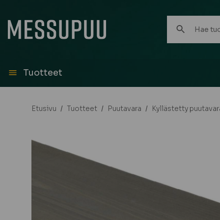
Hae
tuotteita:
Tuotteet
Etusivu
/
Tuotteet
/
Puutavara
/
Kyllästetty puutavar