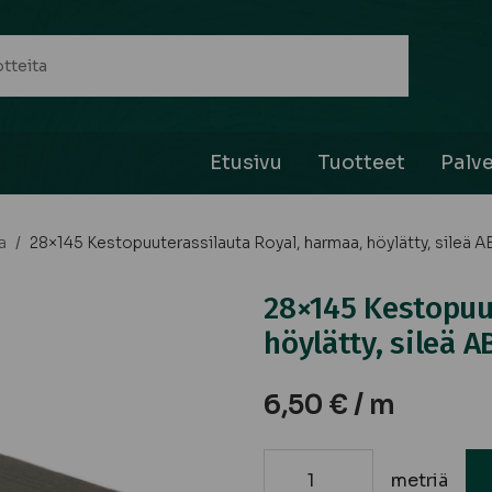
Etusivu
Tuotteet
Palve
a
/
28×145 Kestopuuterassilauta Royal, harmaa, höylätty, sileä A
28×145 Kestopuu
höylätty, sileä A
6,50
€
/ m
metriä
28x145