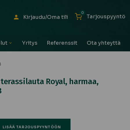
0
Tarjouspyyntö
Kirjaudu/Oma tili
lut
Yritys
Referenssit
Ota yhteyttä
Avaa
alavalikko
B
terassilauta Royal, harmaa,
B
LISÄÄ TARJOUSPYYNTÖÖN