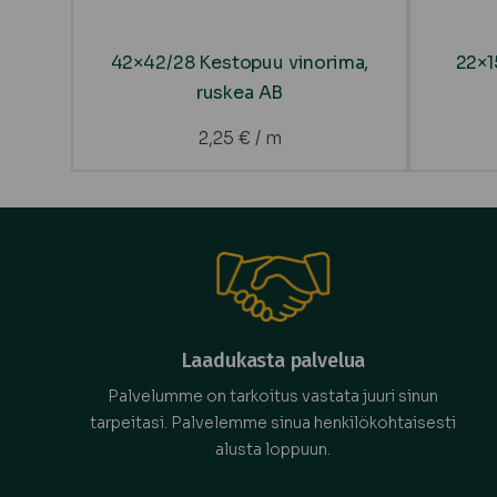
42×42/28 Kestopuu vinorima,
22×1
ruskea AB
2,25
€
/ m
Laadukasta palvelua
Palvelumme on tarkoitus vastata juuri sinun
tarpeitasi. Palvelemme sinua henkilökohtaisesti
alusta loppuun.