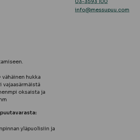
03-3593 100
info@messupuu.com
tamiseen.
 = vähäinen hukka
 vajaasärmäistä
nenmpi oksaista ja
 mm
 puutavarasta:
pinnan yläpuolisiin ja
: