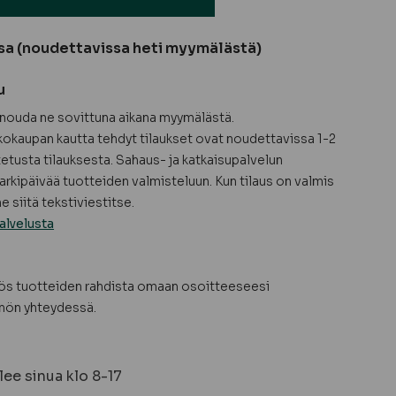
sa (noudettavissa heti myymälästä)
u
a nouda ne sovittuna aikana myymälästä.
okaupan kautta tehdyt tilaukset ovat noudettavissa 1-2
tetusta tilauksesta. Sahaus- ja katkaisupalvelun
arkipäivää tuotteiden valmisteluun. Kun tilaus on valmis
 siitä tekstiviestitse.
alvelusta
yös tuotteiden rahdista omaan osoitteeseesi
nön yhteydessä.
ee sinua klo 8-17