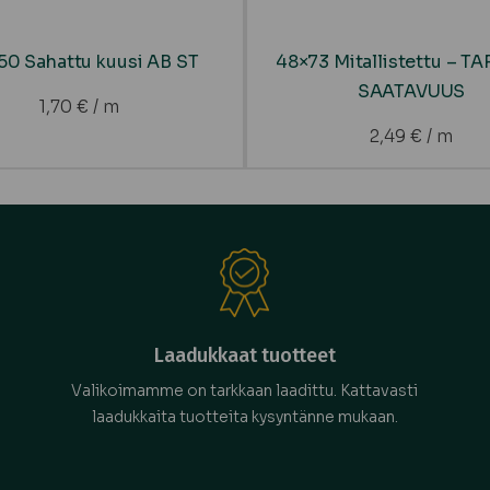
50 Sahattu kuusi AB ST
48×73 Mitallistettu – T
SAATAVUUS
1,70
€
/ m
2,49
€
/ m
Laadukkaat tuotteet
Valikoimamme on tarkkaan laadittu. Kattavasti
laadukkaita tuotteita kysyntänne mukaan.