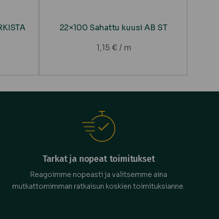
ARKISTA
22×100 Sahattu kuusi AB ST
1,15
€
/ m
Tarkat ja nopeat toimitukset
Reagoimme nopeasti ja valitsemme aina
mutkattomimman ratkaisun koskien toimituksianne.