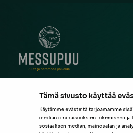
Messupuu on ollut rakentajan ja remontoijan luo
neuvonantaja Pirkanmaalla jo vuodesta 1947. Oli
Tämä sivusto käyttää eväs
suurista hankkeista tai pienestä pintaremontista,
laadukas valikoima sekä asiantunteva henkilöku
Käytämme evästeitä tarjoamamme sisäll
valmiina tarjoamaan parhaan puutavaran jokais
median ominaisuuksien tukemiseen ja 
projektiin.
sosiaalisen median, mainosalan ja anal