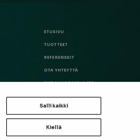
ETUSIVU
TUOTTEET
REFERENSSIT
OTA YHTEYTTÄ
TIETOSUOJASELOSTE
TILAUS- JA TOIMITUSEHDOT
Salli kaikki
EVÄSTEASETUKSET
Kiellä
TILAA UUTISKIRJE