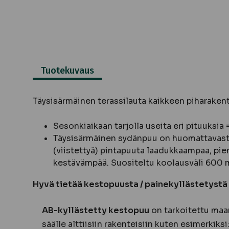
Tuotekuvaus
Täysisärmäinen terassilauta kaikkeen piharaken
Sesonkiaikaan tarjolla useita eri pituuksia
Täysisärmäinen sydänpuu on huomattavasti
(viistettyä) pintapuuta laadukkaampaa, pie
kestävämpää. Suositeltu koolausväli 600
Hyvä tietää kestopuusta / painekyllästetystä
AB-kyllästetty kestopuu
on tarkoitettu maan
säälle alttiisiin rakenteisiin kuten esimerkiksi