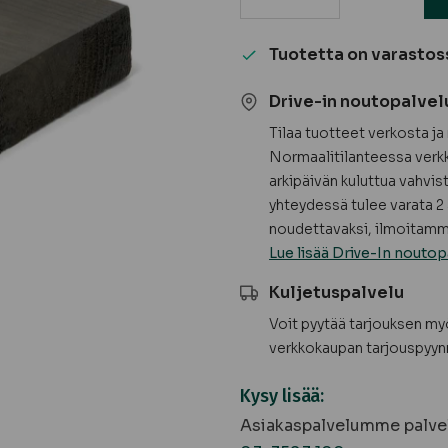
Kestopuuterassilauta
Royal,
Tuotetta on varastos
harmaa,
höylätty,
Drive-in noutopalvel
sileä
Tilaa tuotteet verkosta j
AB
Normaalitilanteessa verkk
määrä
arkipäivän kuluttua vahvis
yhteydessä tulee varata 2 
noudettavaksi, ilmoitamme
Lue lisää Drive-In noutop
Kuljetuspalvelu
Voit pyytää tarjouksen m
verkkokaupan tarjouspyyn
Kysy lisää:
Asiakaspalvelumme palvel