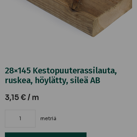
28×145 Kestopuuterassilauta,
ruskea, höylätty, sileä AB
3,15
€
/ m
metriä
28x145
Kestopuuterassilauta,
ruskea,