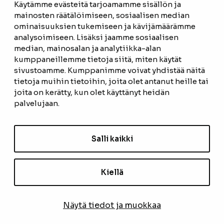
Käytämme evästeitä tarjoamamme sisällön ja
mainosten räätälöimiseen, sosiaalisen median
ominaisuuksien tukemiseen ja kävijämäärämme
ETUSIVU
analysoimiseen. Lisäksi jaamme sosiaalisen
median, mainosalan ja analytiikka-alan
TUOTTEET
kumppaneillemme tietoja siitä, miten käytät
REFERENSSIT
sivustoamme. Kumppanimme voivat yhdistää näitä
tietoja muihin tietoihin, joita olet antanut heille tai
OTA YHTEYTTÄ
joita on kerätty, kun olet käyttänyt heidän
palvelujaan.
TIETOSUOJASELOSTE
TILAUS- JA TOIMITUSEHDOT
Salli kaikki
EVÄSTEASETUKSET
Kiellä
TILAA UUTISKIRJE
Näytä tiedot ja muokkaa