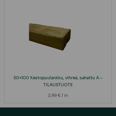
50×100 Kestopuulankku, vihreä, sahattu A –
TILAUSTUOTE
2,99
€
/ m