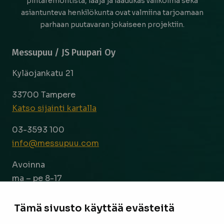
pintaremontista, laaja ja laadukas valikoima sekä
asiantunteva henkilökunta ovat valmiina tarjoamaan
parhaan puutavaran jokaiseen projektiin.
Messupuu / JS Puupari Oy
Kyläojankatu 21
33700 Tampere
Katso sijainti kartalla
03-3593 100
info@messupuu.com
Avoinna
ma – pe 8-17
la 9-14
Tämä sivusto käyttää evästeitä
Facebook
Instagram