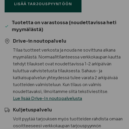
LISÄÄ TARJOUSPYYNTÖÖN
höylätty,
sileä
AB
Tuotetta on varastossa (noudettavissa heti
määrä
myymälästä)
Drive-in noutopalvelu
Tilaa tuotteet verkosta ja nouda ne sovittuna aikana
myymälästä. Normaalitilanteessa verkkokaupan kautta
tehdyt tilaukset ovat noudettavissa 1-2 arkipäivän
kuluttua vahvistetusta tilauksesta. Sahaus- ja
katkaisupalvelun yhteydessä tulee varata 2 arkipäivää
tuotteiden valmisteluun. Kun tilaus on valmis
noudettavaksi, ilmoitamme siitä tekstiviestitse.
Lue lisää Drive-In noutopalvelusta
Kuljetuspalvelu
Voit pyytää tarjouksen myös tuotteiden rahdista omaan
osoitteeseesi verkkokaupan tarjouspyynnön