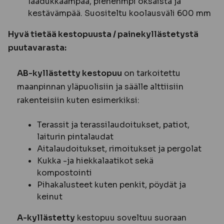
laadukkaampaa, pienenmpi oksaista ja
kestävämpää. Suositeltu koolausväli 600 mm
Hyvä tietää kestopuusta / painekyllästetystä
puutavarasta:
AB-kyllästetty kestopuu
on tarkoitettu
maanpinnan yläpuolisiin ja säälle alttiisiin
rakenteisiin kuten esimerkiksi:
Terassit ja terassilaudoitukset, patiot,
laiturin pintalaudat
Aitalaudoitukset, rimoitukset ja pergolat
Kukka -ja hiekkalaatikot sekä
kompostointi
Pihakalusteet kuten penkit, pöydät ja
keinut
A-kyllästetty
kestopuu soveltuu suoraan