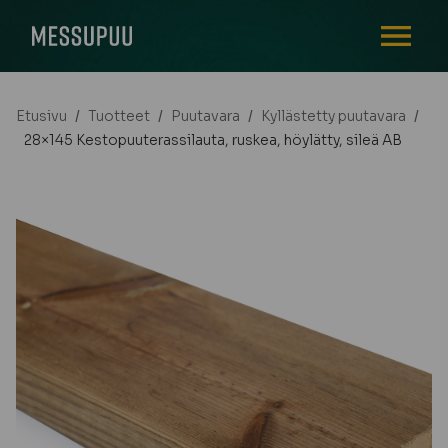
AVAA VALI
Etusivu
/
Tuotteet
/
Puutavara
/
Kyllästetty puutavara
/
28×145 Kestopuuterassilauta, ruskea, höylätty, sileä AB