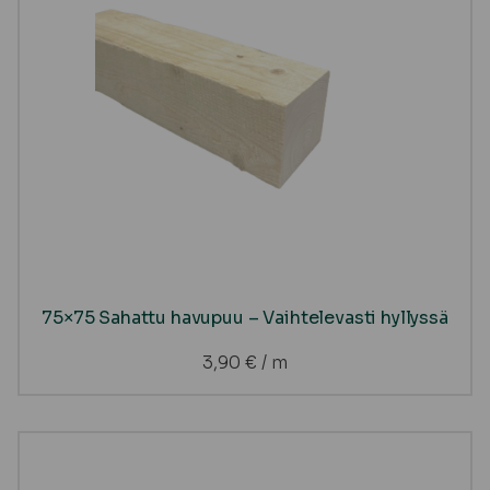
75×75 Sahattu havupuu – Vaihtelevasti hyllyssä
3,90
€
/ m