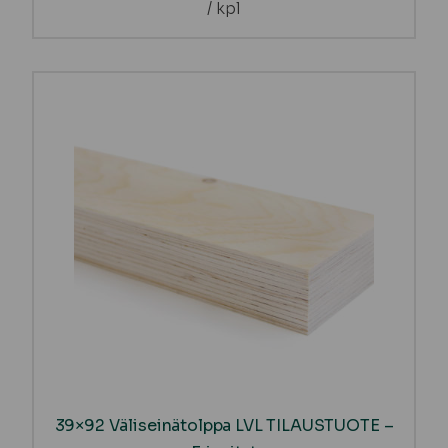
/ kpl
39×92 Väliseinätolppa LVL TILAUSTUOTE –