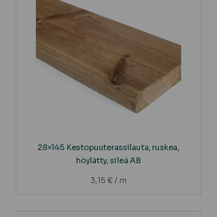
28×145 Kestopuuterassilauta, ruskea,
höylätty, sileä AB
3,15
€
/ m