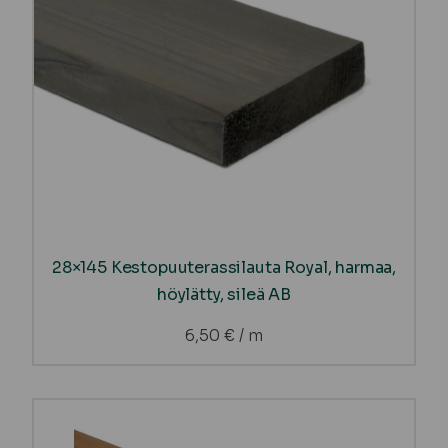
28×145 Kestopuuterassilauta Royal, harmaa,
höylätty, sileä AB
6,50
€
/ m