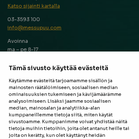
Katso sijainti kartalla
03-3593 100
info@messupuu.com
Avoinna
ma – pe 8-17
la 9-14
Tämä sivusto käyttää evästeitä
Facebook
Instagram
Käytämme evästeitä tarjoamamme sisällön ja
mainosten räätälöimiseen, sosiaalisen median
ominaisuuksien tukemiseen ja kävijämäärämme
ETUSIVU
analysoimiseen. Lisäksi jaamme sosiaalisen
median, mainosalan ja analytiikka-alan
TUOTTEET
kumppaneillemme tietoja siitä, miten käytät
REFERENSSIT
sivustoamme. Kumppanimme voivat yhdistää näitä
tietoja muihin tietoihin, joita olet antanut heille tai
OTA YHTEYTTÄ
joita on kerätty, kun olet käyttänyt heidän