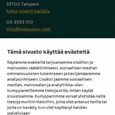
33700 Tampere
Katso sijainti kartalla
03-3593 100
info@messupuu.com
Avoinna
ma – pe 8-17
Tämä sivusto käyttää evästeitä
la 9-14
Käytämme evästeitä tarjoamamme sisällön ja
Facebook
Instagram
mainosten räätälöimiseen, sosiaalisen median
ominaisuuksien tukemiseen ja kävijämäärämme
analysoimiseen. Lisäksi jaamme sosiaalisen
median, mainosalan ja analytiikka-alan
ETUSIVU
kumppaneillemme tietoja siitä, miten käytät
TUOTTEET
sivustoamme. Kumppanimme voivat yhdistää näitä
tietoja muihin tietoihin, joita olet antanut heille tai
REFERENSSIT
joita on kerätty, kun olet käyttänyt heidän
palvelujaan.