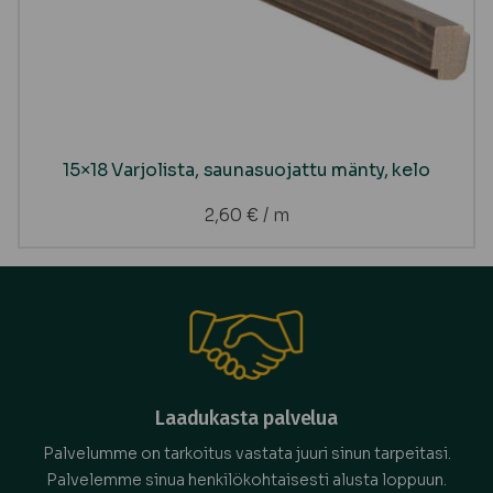
15×18 Varjolista, saunasuojattu mänty, kelo
2,60
€
/ m
Laadukasta palvelua
Palvelumme on tarkoitus vastata juuri sinun tarpeitasi.
Palvelemme sinua henkilökohtaisesti alusta loppuun.