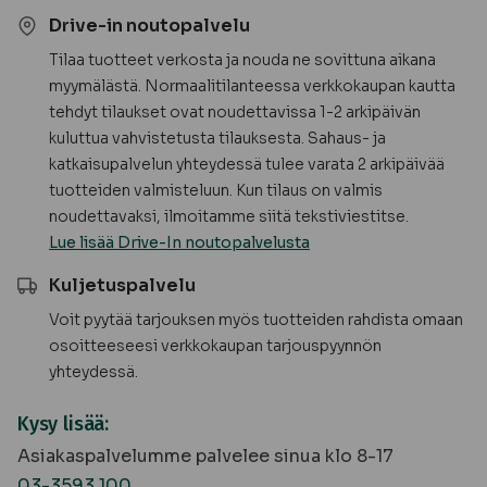
Drive-in noutopalvelu
Tilaa tuotteet verkosta ja nouda ne sovittuna aikana
myymälästä. Normaalitilanteessa verkkokaupan kautta
tehdyt tilaukset ovat noudettavissa 1-2 arkipäivän
kuluttua vahvistetusta tilauksesta. Sahaus- ja
katkaisupalvelun yhteydessä tulee varata 2 arkipäivää
tuotteiden valmisteluun. Kun tilaus on valmis
noudettavaksi, ilmoitamme siitä tekstiviestitse.
Lue lisää Drive-In noutopalvelusta
Kuljetuspalvelu
Voit pyytää tarjouksen myös tuotteiden rahdista omaan
osoitteeseesi verkkokaupan tarjouspyynnön
yhteydessä.
Kysy lisää:
Asiakaspalvelumme palvelee sinua klo 8-17
03-3593 100