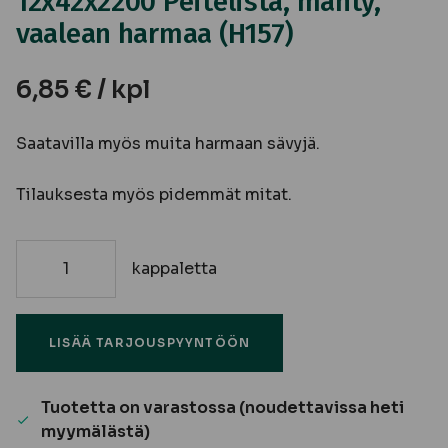
12x42x2200 Peitelista, mänty,
vaalean harmaa (H157)
6,85
€
/ kpl
Saatavilla myös muita harmaan sävyjä.
Tilauksesta myös pidemmät mitat.
kappaletta
12x42x2200
Peitelista,
mänty,
LISÄÄ TARJOUSPYYNTÖÖN
vaalean
harmaa
(H157)
Tuotetta on varastossa (noudettavissa heti
määrä
myymälästä)