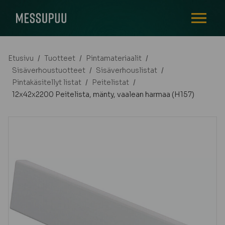
AVAA VALI
Etusivu
/
Tuotteet
/
Pintamateriaalit
/
Sisäverhoustuotteet
/
Sisäverhouslistat
/
Pintakäsitellyt listat
/
Peitelistat
/
12x42x2200 Peitelista, mänty, vaalean harmaa (H157)