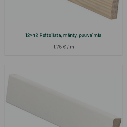
12×42 Peitelista, mänty, puuvalmis
1,75
€
/ m