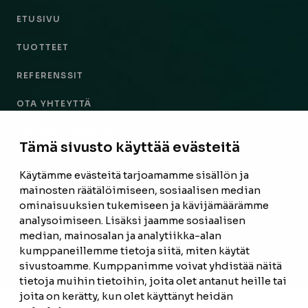
ETUSIVU
TUOTTEET
REFERENSSIT
OTA YHTEYTTÄ
TIETOSUOJASELOSTE
Tämä sivusto käyttää evästeitä
TILAUS- JA TOIMITUSEHDOT
Käytämme evästeitä tarjoamamme sisällön ja
EVÄSTEASETUKSET
mainosten räätälöimiseen, sosiaalisen median
ominaisuuksien tukemiseen ja kävijämäärämme
analysoimiseen. Lisäksi jaamme sosiaalisen
TILAA UUTISKIRJE
median, mainosalan ja analytiikka-alan
kumppaneillemme tietoja siitä, miten käytät
sivustoamme. Kumppanimme voivat yhdistää näitä
tietoja muihin tietoihin, joita olet antanut heille tai
joita on kerätty, kun olet käyttänyt heidän