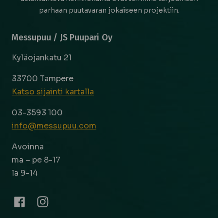
parhaan puutavaran jokaiseen projektiin.
Messupuu / JS Puupari Oy
Kyläojankatu 21
33700 Tampere
Katso sijainti kartalla
03-3593 100
info@messupuu.com
Avoinna
ma – pe 8-17
la 9-14
Facebook
Instagram