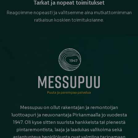
Tarkat ja nopeat toimitukset
Reagoimme nopeasti ja valitsemme aina mutkattomimman
ratkaisun koskien toimituksianne.
Messupuu on ollut rakentajan ja remontoijan
luottoapuri ja neuvonantaja Pirkanmaalla jo vuodesta
1947. Oli kyse sitten suurista hankkeista tai pienestä
pintaremontista, laaja ja laadukas valikoima sekä
asiantunteva henkilökunta ovat valmiina tarjoamaan