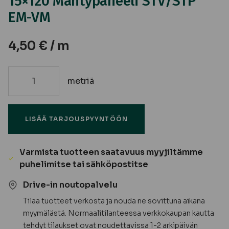
15×120 Mäntypaneeli STV/STP
EM-VM
4,50
€
/ m
metriä
15x120
Mäntypaneeli
STV/STP
LISÄÄ TARJOUSPYYNTÖÖN
EM-
VM
määrä
Varmista tuotteen saatavuus myyjiltämme
puhelimitse tai sähköpostitse
Drive-in noutopalvelu
Tilaa tuotteet verkosta ja nouda ne sovittuna aikana
myymälästä. Normaalitilanteessa verkkokaupan kautta
tehdyt tilaukset ovat noudettavissa 1-2 arkipäivän