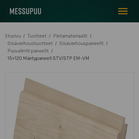
AVAA VALI
Etusivu
/
Tuotteet
/
Pintamateriaalit
/
Sisäverhoustuotteet
/
Sisäverhouspaneelit
/
Puuvalmiit paneelit
/
15×120 Mäntypaneeli STV/STP EM-VM