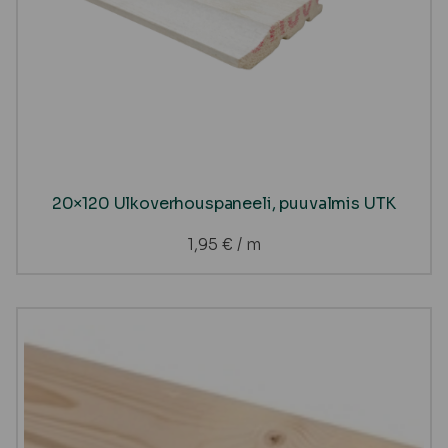
20×120 Ulkoverhouspaneeli, puuvalmis UTK
1,95
€
/ m