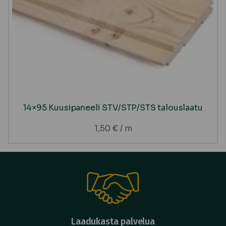
14×95 Kuusipaneeli STV/STP/STS talouslaatu
1,50
€
/ m
Laadukasta palvelua