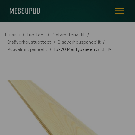
AVAA VALI
Etusivu
/
Tuotteet
/
Pintamateriaalit
/
Sisäverhoustuotteet
/
Sisäverhouspaneelit
/
Puuvalmiit paneelit
/
15×70 Mäntypaneeli STS EM