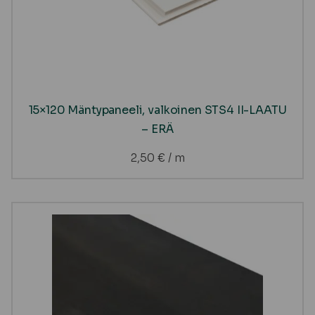
15×120 Mäntypaneeli, valkoinen STS4 II-LAATU
– ERÄ
2,50
€
/ m