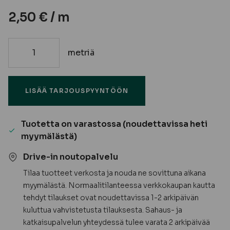
2,50
€
/ m
metriä
15x70
Mäntypaneeli
STS
LISÄÄ TARJOUSPYYNTÖÖN
EM
määrä
Tuotetta on varastossa (noudettavissa heti
myymälästä)
Drive-in noutopalvelu
Tilaa tuotteet verkosta ja nouda ne sovittuna aikana
myymälästä. Normaalitilanteessa verkkokaupan kautta
tehdyt tilaukset ovat noudettavissa 1-2 arkipäivän
kuluttua vahvistetusta tilauksesta. Sahaus- ja
katkaisupalvelun yhteydessä tulee varata 2 arkipäivää