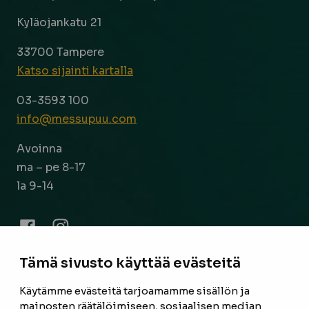
Kyläojankatu 21
33700 Tampere
Katso sijainti kartalla
03-3593 100
info@messupuu.com
Avoinna
ma – pe 8-17
la 9-14
Facebook
Instagram
Tämä sivusto käyttää evästeitä
ETUSIVU
Käytämme evästeitä tarjoamamme sisällön ja
TUOTTEET
mainosten räätälöimiseen, sosiaalisen median