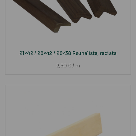
21×42 / 28×42 / 28×38 Reunalista, radiata
2,50
€
/ m