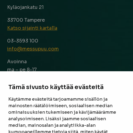
Kyläojankatu 21
33700 Tampere
Katso sijainti kartalla
03-3593 100
info@messupuu.com
Avoinna
ma – pe 8-17
la 9-14
Tämä sivusto käyttää evästeitä
Facebook
Instagram
Käytämme evästeitä tarjoamamme sisällön ja
mainosten räätälöimiseen, sosiaalisen median
ominaisuuksien tukemiseen ja kävijämäärämme
ETUSIVU
analysoimiseen. Lisäksi jaamme sosiaalisen
median, mainosalan ja analytiikka-alan
TUOTTEET
kumppaneillemme tietoja siitä, miten käytät