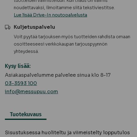
tuotteiden valmisteluun. Kun tilaus on valmis
noudettavaksi, ilmoitamme siitä tekstiviestitse.
Lue lisää Drive-In noutopalvelusta
Kuljetuspalvelu
Voit pyytää tarjouksen myös tuotteiden rahdista omaan
osoitteeseesi verkkokaupan tarjouspyynnön
yhteydessä.
Kysy lisää:
Asiakaspalvelumme palvelee sinua klo 8-17
03-3593 100
info@messupuu.com
Tuotekuvaus
Sisustuksessa huoliteltu ja viimeistelty lopputulos