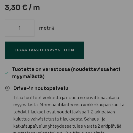
3,30
€
/ m
metriä
21x21
Kattolista,
lämpöhaapa
LISÄÄ TARJOUSPYYNTÖÖN
määrä
Tuotetta on varastossa (noudettavissa heti
myymälästä)
Drive-in noutopalvelu
Tilaa tuotteet verkosta ja nouda ne sovittuna aikana
myymälästä. Normaalitilanteessa verkkokaupan kautta
tehdyt tilaukset ovat noudettavissa 1-2 arkipäivän
kuluttua vahvistetusta tilauksesta. Sahaus- ja
katkaisupalvelun yhteydessä tulee varata 2 arkipäivää