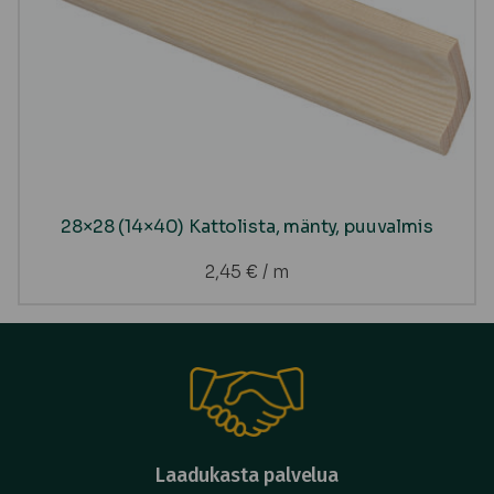
28×28 (14×40) Kattolista, mänty, puuvalmis
2,45
€
/ m
Laadukasta palvelua