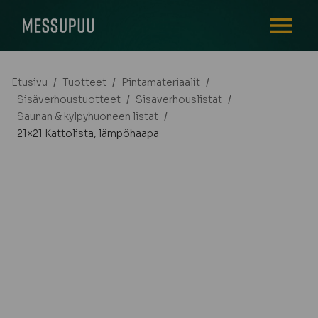
AVAA VALI
Etusivu
/
Tuotteet
/
Pintamateriaalit
/
Sisäverhoustuotteet
/
Sisäverhouslistat
/
Saunan & kylpyhuoneen listat
/
21×21 Kattolista, lämpöhaapa