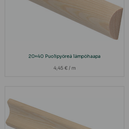
20×40 Puolipyöreä lämpöhaapa
4,45
€
/ m