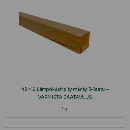
42×42 Lämpökäsitelty mänty B-laatu –
VARMISTA SAATAVUUS
/ m