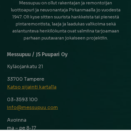
Messupuu on ollut rakentajan ja remontoijan
luottoapuri ja neuvonantaja Pirkanmaalla jo vuodesta
1947. Oli kyse sitten suurista hankkeista tai pienestä
pintaremontista, laaja ja laadukas valikoima sekä
asiantunteva henkilökunta ovat valmiina tarjoamaan
parhaan puutavaran jokaiseen projektiin.
Messupuu / JS Puupari Oy
Kyläojankatu 21
33700 Tampere
Katso sijainti kartalla
03-3593 100
info@messupuu.com
Avoinna
ma – pe 8-17