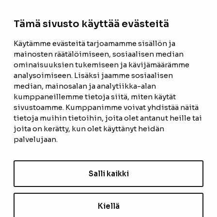
la 9-14
Tämä sivusto käyttää evästeitä
Facebook
Instagram
Käytämme evästeitä tarjoamamme sisällön ja
mainosten räätälöimiseen, sosiaalisen median
ominaisuuksien tukemiseen ja kävijämäärämme
ETUSIVU
analysoimiseen. Lisäksi jaamme sosiaalisen
median, mainosalan ja analytiikka-alan
TUOTTEET
kumppaneillemme tietoja siitä, miten käytät
REFERENSSIT
sivustoamme. Kumppanimme voivat yhdistää näitä
tietoja muihin tietoihin, joita olet antanut heille tai
OTA YHTEYTTÄ
joita on kerätty, kun olet käyttänyt heidän
palvelujaan.
TIETOSUOJASELOSTE
TILAUS- JA TOIMITUSEHDOT
Salli kaikki
EVÄSTEASETUKSET
Kiellä
TILAA UUTISKIRJE