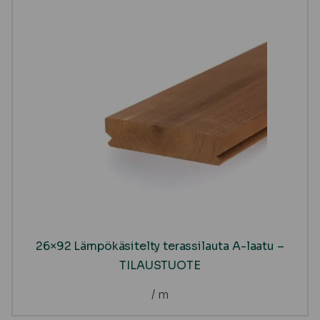
26×92 Lämpökäsitelty terassilauta A-laatu –
TILAUSTUOTE
/ m