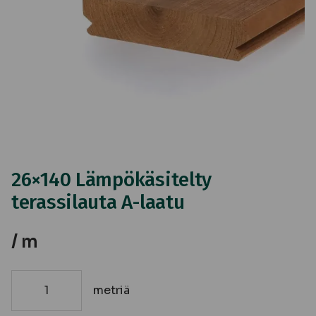
26×140 Lämpökäsitelty
terassilauta A-laatu
/ m
metriä
26x140
Lämpökäsitelty