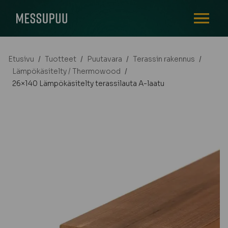
AVAA VALI
Etusivu
/
Tuotteet
/
Puutavara
/
Terassin rakennus
/
Lämpökäsitelty / Thermowood
/
26×140 Lämpökäsitelty terassilauta A-laatu