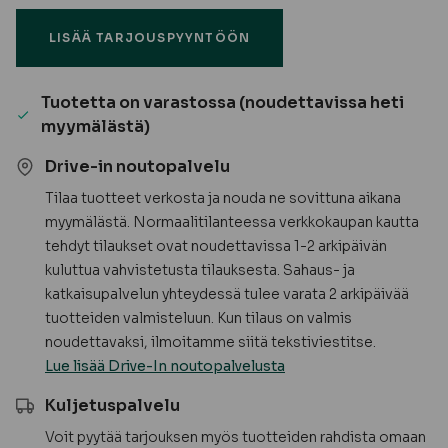
terassilauta
LISÄÄ TARJOUSPYYNTÖÖN
A-
laatu
määrä
Tuotetta on varastossa (noudettavissa heti
myymälästä)
Drive-in noutopalvelu
Tilaa tuotteet verkosta ja nouda ne sovittuna aikana
myymälästä. Normaalitilanteessa verkkokaupan kautta
tehdyt tilaukset ovat noudettavissa 1-2 arkipäivän
kuluttua vahvistetusta tilauksesta. Sahaus- ja
katkaisupalvelun yhteydessä tulee varata 2 arkipäivää
tuotteiden valmisteluun. Kun tilaus on valmis
noudettavaksi, ilmoitamme siitä tekstiviestitse.
Lue lisää Drive-In noutopalvelusta
Kuljetuspalvelu
Voit pyytää tarjouksen myös tuotteiden rahdista omaan