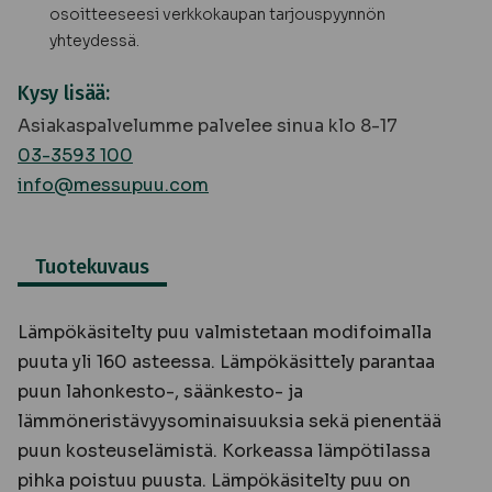
osoitteeseesi verkkokaupan tarjouspyynnön
yhteydessä.
Kysy lisää:
Asiakaspalvelumme palvelee sinua klo 8-17
03-3593 100
info@messupuu.com
Tuotekuvaus
Lämpökäsitelty puu valmistetaan modifoimalla
puuta yli 160 asteessa. Lämpökäsittely parantaa
puun lahonkesto-, säänkesto- ja
lämmöneristävyysominaisuuksia sekä pienentää
puun kosteuselämistä. Korkeassa lämpötilassa
pihka poistuu puusta. Lämpökäsitelty puu on