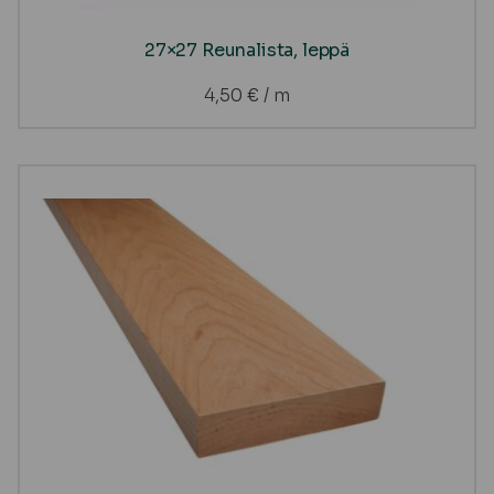
27×27 Reunalista, leppä
4,50
€
/ m