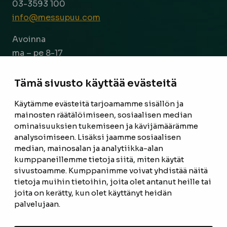
03-3593 100
info@messupuu.com
Avoinna
ma – pe 8-17
la 9-14
Tämä sivusto käyttää evästeitä
Facebook
Instagram
Käytämme evästeitä tarjoamamme sisällön ja
mainosten räätälöimiseen, sosiaalisen median
ominaisuuksien tukemiseen ja kävijämäärämme
ETUSIVU
analysoimiseen. Lisäksi jaamme sosiaalisen
median, mainosalan ja analytiikka-alan
TUOTTEET
kumppaneillemme tietoja siitä, miten käytät
REFERENSSIT
sivustoamme. Kumppanimme voivat yhdistää näitä
tietoja muihin tietoihin, joita olet antanut heille tai
OTA YHTEYTTÄ
joita on kerätty, kun olet käyttänyt heidän
palvelujaan.
TIETOSUOJASELOSTE