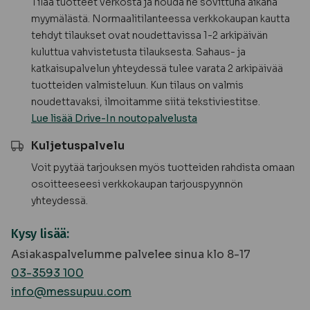
Tilaa tuotteet verkosta ja nouda ne sovittuna aikana
myymälästä. Normaalitilanteessa verkkokaupan kautta
tehdyt tilaukset ovat noudettavissa 1-2 arkipäivän
kuluttua vahvistetusta tilauksesta. Sahaus- ja
katkaisupalvelun yhteydessä tulee varata 2 arkipäivää
tuotteiden valmisteluun. Kun tilaus on valmis
noudettavaksi, ilmoitamme siitä tekstiviestitse.
Lue lisää Drive-In noutopalvelusta
Kuljetuspalvelu
Voit pyytää tarjouksen myös tuotteiden rahdista omaan
osoitteeseesi verkkokaupan tarjouspyynnön
yhteydessä.
Kysy lisää:
Asiakaspalvelumme palvelee sinua klo 8-17
03-3593 100
info@messupuu.com