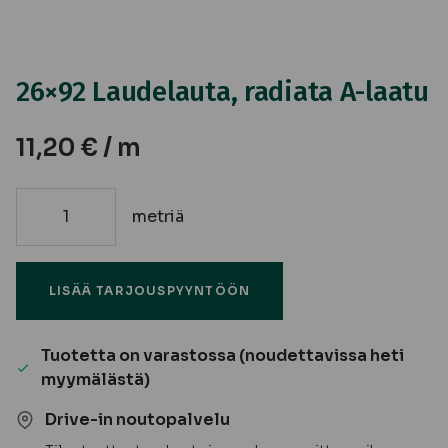
26×92 Laudelauta, radiata A-laatu
11,20
€
/ m
metriä
26x92
Laudelauta,
radiata
LISÄÄ TARJOUSPYYNTÖÖN
A-
laatu
määrä
Tuotetta on varastossa (noudettavissa heti
myymälästä)
Drive-in noutopalvelu