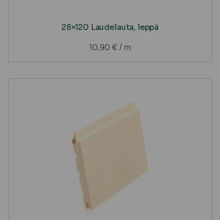
28×120 Laudelauta, leppä
10,90
€
/ m