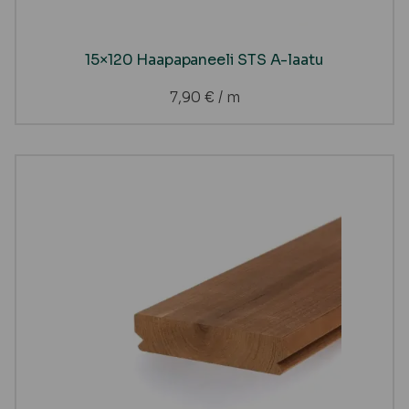
15×120 Haapapaneeli STS A-laatu
7,90
€
/ m