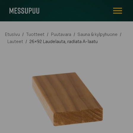
AVAA VALI
Etusivu
/
Tuotteet
/
Puutavara
/
Sauna & kylpyhuone
/
Lauteet
/
26×92 Laudelauta, radiata A-laatu