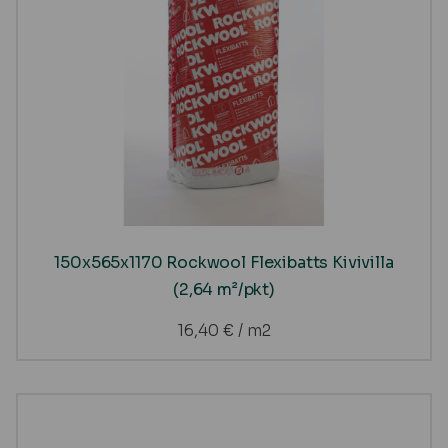
150x565x1170 Rockwool Flexibatts Kivivilla
(2,64 m²/pkt)
16,40
€
/ m2