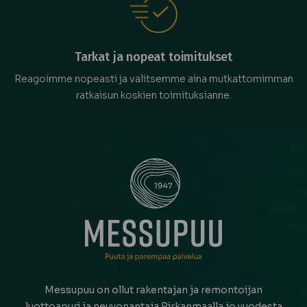
Tarkat ja nopeat toimitukset
Reagoimme nopeasti ja valitsemme aina mutkattomimman
ratkaisun koskien toimituksianne.
Messupuu on ollut rakentajan ja remontoijan
luottoapuri ja neuvonantaja Pirkanmaalla jo vuodesta