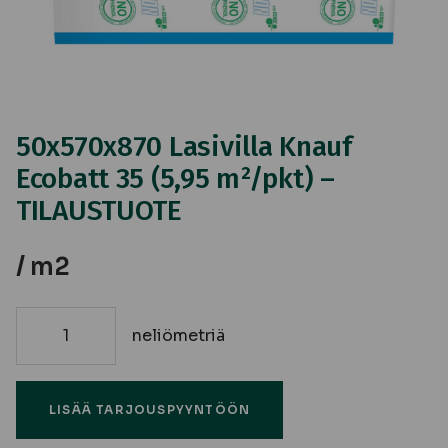
50x570x870 Lasivilla Knauf
Ecobatt 35 (5,95 m²/pkt) –
TILAUSTUOTE
/ m2
neliömetriä
50x570x870
Lasivilla
Knauf
LISÄÄ TARJOUSPYYNTÖÖN
Ecobatt
35