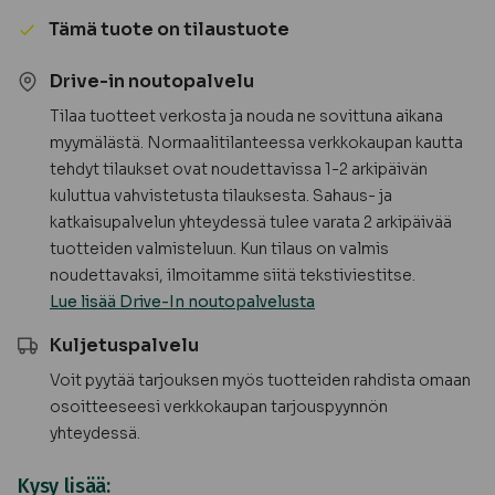
(5,95
Tämä tuote on tilaustuote
m²/pkt)
-
Drive-in noutopalvelu
TILAUSTUOTE
Tilaa tuotteet verkosta ja nouda ne sovittuna aikana
määrä
myymälästä. Normaalitilanteessa verkkokaupan kautta
tehdyt tilaukset ovat noudettavissa 1-2 arkipäivän
kuluttua vahvistetusta tilauksesta. Sahaus- ja
katkaisupalvelun yhteydessä tulee varata 2 arkipäivää
tuotteiden valmisteluun. Kun tilaus on valmis
noudettavaksi, ilmoitamme siitä tekstiviestitse.
Lue lisää Drive-In noutopalvelusta
Kuljetuspalvelu
Voit pyytää tarjouksen myös tuotteiden rahdista omaan
osoitteeseesi verkkokaupan tarjouspyynnön
yhteydessä.
Kysy lisää: