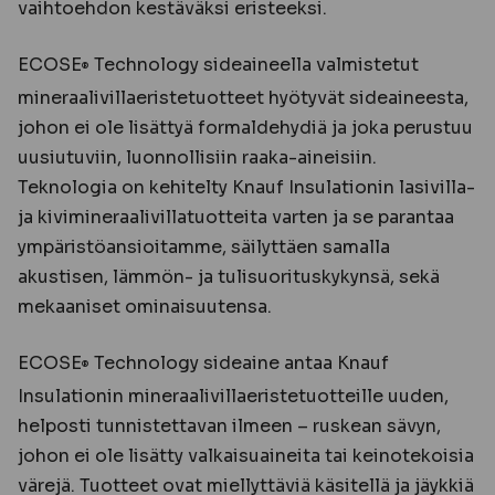
vaihtoehdon kestäväksi eristeeksi.
ECOSE
Technology sideaineella valmistetut
®
mineraalivillaeristetuotteet hyötyvät sideaineesta,
johon ei ole lisättyä formaldehydiä ja joka perustuu
uusiutuviin, luonnollisiin raaka-aineisiin.
Teknologia on kehitelty Knauf Insulationin lasivilla-
ja kivimineraalivillatuotteita varten ja se parantaa
ympäristöansioitamme, säilyttäen samalla
akustisen, lämmön- ja tulisuorituskykynsä, sekä
mekaaniset ominaisuutensa.
ECOSE
Technology sideaine antaa Knauf
®
Insulationin mineraalivillaeristetuotteille uuden,
helposti tunnistettavan ilmeen – ruskean sävyn,
johon ei ole lisätty valkaisuaineita tai keinotekoisia
värejä. Tuotteet ovat miellyttäviä käsitellä ja jäykkiä