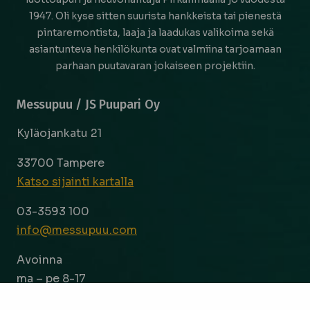
1947. Oli kyse sitten suurista hankkeista tai pienestä
pintaremontista, laaja ja laadukas valikoima sekä
asiantunteva henkilökunta ovat valmiina tarjoamaan
parhaan puutavaran jokaiseen projektiin.
Messupuu / JS Puupari Oy
Kyläojankatu 21
33700 Tampere
Katso sijainti kartalla
03-3593 100
info@messupuu.com
Avoinna
ma – pe 8-17
la 9-14