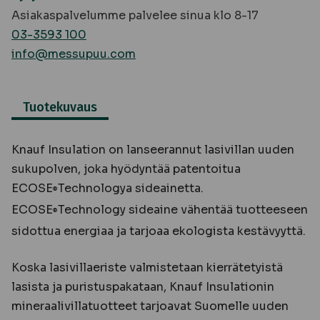
Asiakaspalvelumme palvelee sinua klo 8-17
03-3593 100
info@messupuu.com
Tuotekuvaus
Knauf Insulation on lanseerannut lasivillan uuden
sukupolven, joka hyödyntää patentoitua
ECOSE
Technologya sideainetta.
®
ECOSE
Technology sideaine vähentää tuotteeseen
®
sidottua energiaa ja tarjoaa ekologista kestävyyttä.
Koska lasivillaeriste valmistetaan kierrätetyistä
lasista ja puristuspakataan, Knauf Insulationin
mineraalivillatuotteet tarjoavat Suomelle uuden