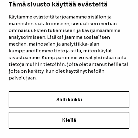
Tämä sivusto käyttää evästeitä
Facebook
Instagram
Käytämme evästeitä tarjoamamme sisällön ja
mainosten räätälöimiseen, sosiaalisen median
ominaisuuksien tukemiseen ja kävijämäärämme
ETUSIVU
analysoimiseen. Lisäksi jaamme sosiaalisen
median, mainosalan ja analytiikka-alan
TUOTTEET
kumppaneillemme tietoja siitä, miten käytät
REFERENSSIT
sivustoamme. Kumppanimme voivat yhdistää näitä
tietoja muihin tietoihin, joita olet antanut heille tai
OTA YHTEYTTÄ
joita on kerätty, kun olet käyttänyt heidän
palvelujaan.
TIETOSUOJASELOSTE
TILAUS- JA TOIMITUSEHDOT
Salli kaikki
EVÄSTEASETUKSET
Kiellä
TILAA UUTISKIRJE