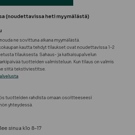
sa (noudettavissa heti myymälästä)
u
a nouda ne sovittuna aikana myymälästä.
okaupan kautta tehdyt tilaukset ovat noudettavissa 1-2
tetusta tilauksesta. Sahaus- ja katkaisupalvelun
arkipäivää tuotteiden valmisteluun. Kun tilaus on valmis
 siitä tekstiviestitse.
alvelusta
yös tuotteiden rahdista omaan osoitteeseesi
nön yhteydessä.
ee sinua klo 8-17