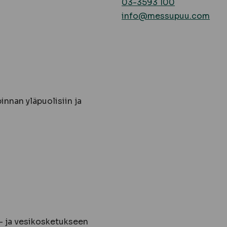
03-3593 100
info@messupuu.com
nnan yläpuolisiin ja
:
- ja vesikosketukseen