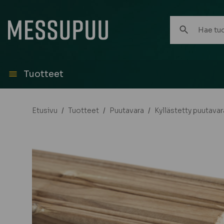
Hae
tuotteita:
Tuotteet
Etusivu
/
Tuotteet
/
Puutavara
/
Kyllästetty puutavar