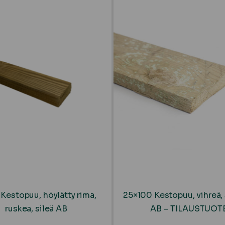
 Kestopuu, höylätty rima,
25×100 Kestopuu, vihreä,
ruskea, sileä AB
AB – TILAUSTUOT