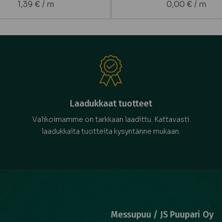
1,39
€
/ m
0,00
€
/ m
Laadukkaat tuotteet
Valikoimamme on tarkkaan laadittu. Kattavasti
laadukkaita tuotteita kysyntänne mukaan.
Messupuu / JS Puupari Oy