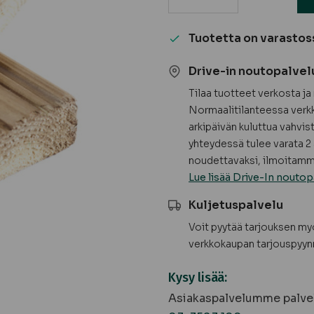
Kestopuuterassilauta,
ruskea,
Tuotetta on varastos
höylätty,
uritettu
Drive-in noutopalvel
AB
Tilaa tuotteet verkosta j
määrä
Normaalitilanteessa verkk
arkipäivän kuluttua vahvis
yhteydessä tulee varata 2 
noudettavaksi, ilmoitamme
Lue lisää Drive-In noutop
Kuljetuspalvelu
Voit pyytää tarjouksen m
verkkokaupan tarjouspyyn
Kysy lisää:
Asiakaspalvelumme palvel