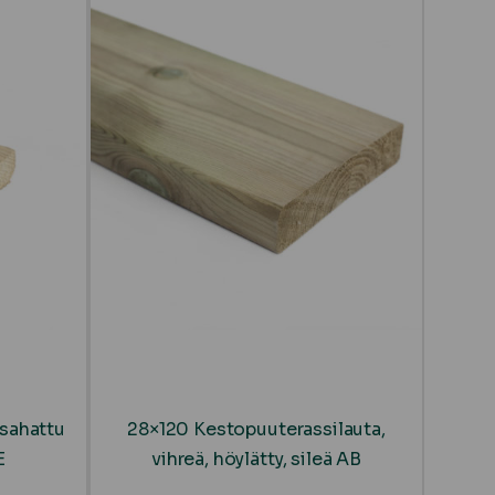
 sahattu
28×120 Kestopuuterassilauta,
E
vihreä, höylätty, sileä AB