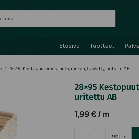
Etusivu
Tuotteet
Palve
a
/
28×95 Kestopuuterassilauta, ruskea, höylätty, uritettu AB
28×95 Kestopuute
uritettu AB
1,99
€
/ m
metriä
28x95