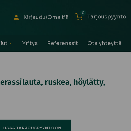
0
Tarjouspyyntö
Kirjaudu/Oma tili
lut
Yritys
Referenssit
Ota yhteyttä
Avaa
alavalikko
rassilauta, ruskea, höylätty,
LISÄÄ TARJOUSPYYNTÖÖN