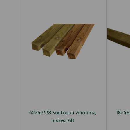
42×42/28 Kestopuu vinorima,
18×45
ruskea AB