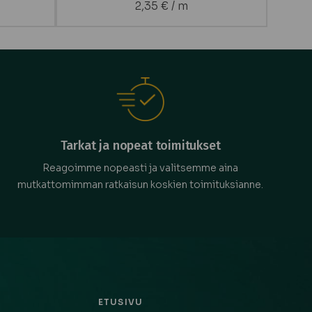
2,35
€
/ m
Tarkat ja nopeat toimitukset
Reagoimme nopeasti ja valitsemme aina
mutkattomimman ratkaisun koskien toimituksianne.
ETUSIVU