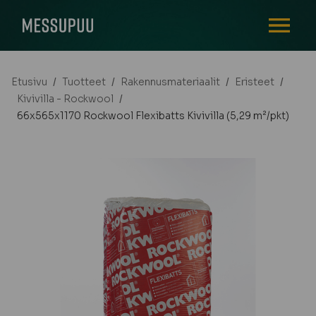
AVAA VALI
Etusivu
/
Tuotteet
/
Rakennusmateriaalit
/
Eristeet
/
Kivivilla - Rockwool
/
66x565x1170 Rockwool Flexibatts Kivivilla (5,29 m²/pkt)