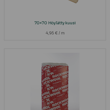
70×70 Höylätty kuusi
4,95
€
/ m