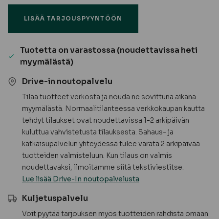
Flexibatts
LISÄÄ TARJOUSPYYNTÖÖN
Kivivilla
(5,29
m²/pkt)
Tuotetta on varastossa (noudettavissa heti
määrä
myymälästä)
Drive-in noutopalvelu
Tilaa tuotteet verkosta ja nouda ne sovittuna aikana
myymälästä. Normaalitilanteessa verkkokaupan kautta
tehdyt tilaukset ovat noudettavissa 1-2 arkipäivän
kuluttua vahvistetusta tilauksesta. Sahaus- ja
katkaisupalvelun yhteydessä tulee varata 2 arkipäivää
tuotteiden valmisteluun. Kun tilaus on valmis
noudettavaksi, ilmoitamme siitä tekstiviestitse.
Lue lisää Drive-In noutopalvelusta
Kuljetuspalvelu
Voit pyytää tarjouksen myös tuotteiden rahdista omaan