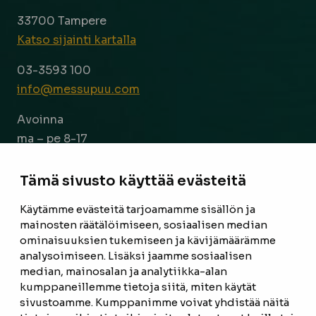
33700 Tampere
Katso sijainti kartalla
03-3593 100
info@messupuu.com
Avoinna
ma – pe 8-17
la 9-14
Tämä sivusto käyttää evästeitä
Facebook
Instagram
Käytämme evästeitä tarjoamamme sisällön ja
mainosten räätälöimiseen, sosiaalisen median
ominaisuuksien tukemiseen ja kävijämäärämme
ETUSIVU
analysoimiseen. Lisäksi jaamme sosiaalisen
median, mainosalan ja analytiikka-alan
TUOTTEET
kumppaneillemme tietoja siitä, miten käytät
REFERENSSIT
sivustoamme. Kumppanimme voivat yhdistää näitä