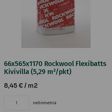
66x565x1170 Rockwool Flexibatts
Kivivilla (5,29 m²/pkt)
8,45
€
/ m2
neliömetriä
66x565x1170
Rockwool