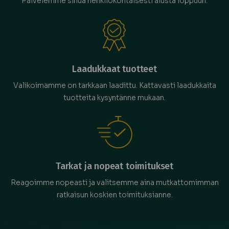
Palvelemme sinua henkilökohtaisesti alusta loppuun.
Laadukkaat tuotteet
Valikoimamme on tarkkaan laadittu. Kattavasti laadukkaita
tuotteita kysyntänne mukaan.
Tarkat ja nopeat toimitukset
Reagoimme nopeasti ja valitsemme aina mutkattomimman
ratkaisun koskien toimituksianne.