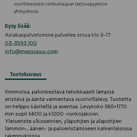
osoitteeseesi verkkokaupan tarjouspyynnön
yhteydessä.
Kysy lisää:
Asiakaspalvelumme palvelee sinua klo 8-17
03-3593 100
info@messupuu.com
Tuotekuvaus
Kimmoisa, palonkestävä tehokkaasti lämpöä
eristävä ja ääntä vaimentava vuorivillalevy. Tuotetta
on helppo käsitellä ja asentaa. Levykoko 565×1170
mm sopii k600 ja k1200 -runkojakoon.
Yleiseriste ulkoseinien, yläpohjien ja alapohjien
lämmön-, äänen- ja paloeristämiseen kaikenlaisissa
rakennuksissa.