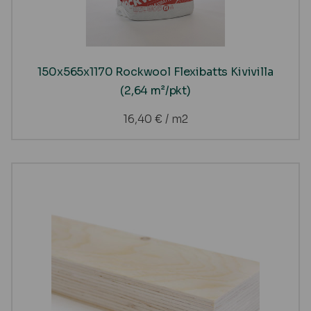
150x565x1170 Rockwool Flexibatts Kivivilla
(2,64 m²/pkt)
16,40
€
/ m2