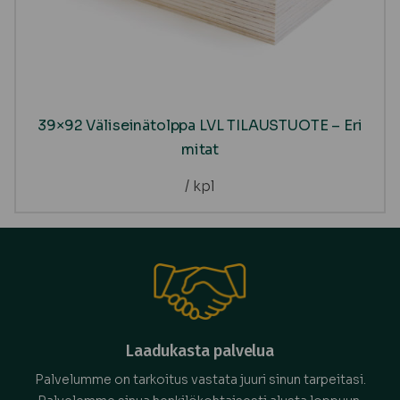
39×92 Väliseinätolppa LVL TILAUSTUOTE – Eri
mitat
/ kpl
Laadukasta palvelua
Palvelumme on tarkoitus vastata juuri sinun tarpeitasi.