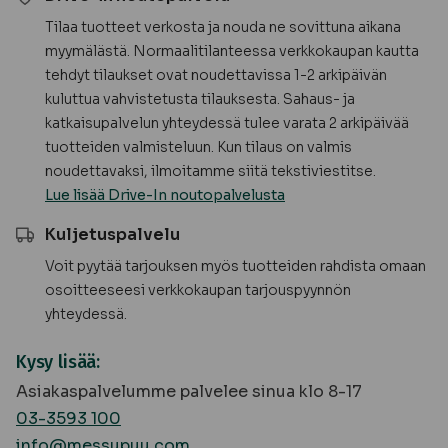
Tilaa tuotteet verkosta ja nouda ne sovittuna aikana
myymälästä. Normaalitilanteessa verkkokaupan kautta
tehdyt tilaukset ovat noudettavissa 1-2 arkipäivän
kuluttua vahvistetusta tilauksesta. Sahaus- ja
katkaisupalvelun yhteydessä tulee varata 2 arkipäivää
tuotteiden valmisteluun. Kun tilaus on valmis
noudettavaksi, ilmoitamme siitä tekstiviestitse.
Lue lisää Drive-In noutopalvelusta
Kuljetuspalvelu
Voit pyytää tarjouksen myös tuotteiden rahdista omaan
osoitteeseesi verkkokaupan tarjouspyynnön
yhteydessä.
Kysy lisää:
Asiakaspalvelumme palvelee sinua klo 8-17
03-3593 100
info@messupuu.com