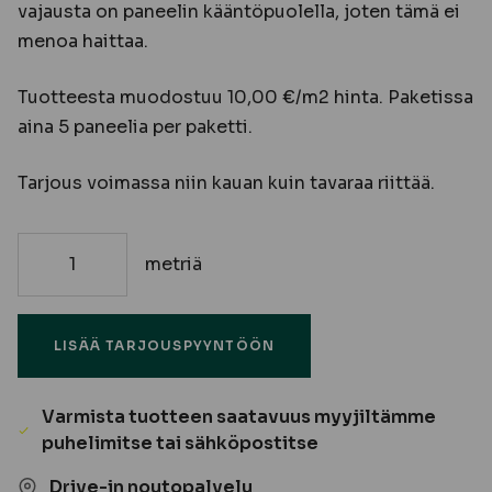
vajausta on paneelin kääntöpuolella, joten tämä ei
menoa haittaa.
Tuotteesta muodostuu 10,00 €/m2 hinta. Paketissa
aina 5 paneelia per paketti.
Tarjous voimassa niin kauan kuin tavaraa riittää.
metriä
15x95
Kuusipaneeli
STP
LISÄÄ TARJOUSPYYNTÖÖN
A/B
HVS
-
Varmista tuotteen saatavuus myyjiltämme
TARJOUSERÄ
puhelimitse tai sähköpostitse
!!!
määrä
Drive-in noutopalvelu