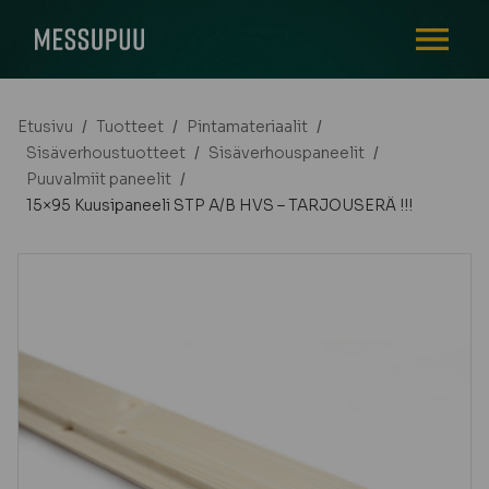
AVAA VALI
Etusivu
/
Tuotteet
/
Pintamateriaalit
/
Sisäverhoustuotteet
/
Sisäverhouspaneelit
/
Puuvalmiit paneelit
/
15×95 Kuusipaneeli STP A/B HVS – TARJOUSERÄ !!!