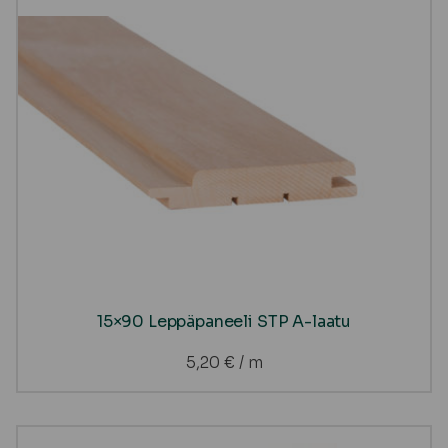
15×90 Leppäpaneeli STP A-laatu
5,20
€
/ m