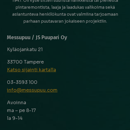
1947. Oli kyse sitten suurista hankkeista tai pienestä
pintaremontista, laaja ja laadukas valikoima sekä
asiantunteva henkilökunta ovat valmiina tarjoamaan
parhaan puutavaran jokaiseen projektiin.
Messupuu / JS Puupari Oy
Kyläojankatu 21
33700 Tampere
Katso sijainti kartalla
03-3593 100
info@messupuu.com
Avoinna
ma – pe 8-17
la 9-14