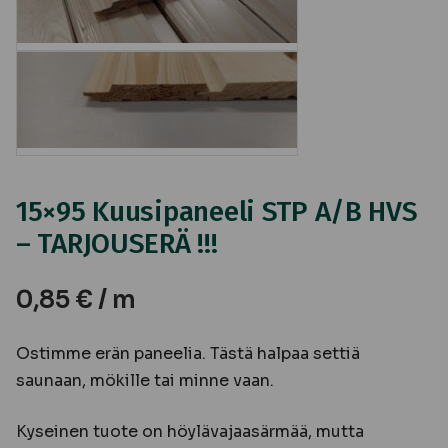
15×95 Kuusipaneeli STP A/B HVS
– TARJOUSERÄ !!!
0,85
€
/ m
Ostimme erän paneelia. Tästä halpaa settiä
saunaan, mökille tai minne vaan.
Kyseinen tuote on höylävajaasärmää, mutta