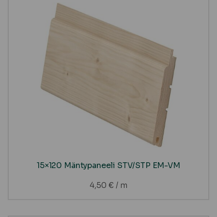
15×120 Mäntypaneeli STV/STP EM-VM
4,50
€
/ m